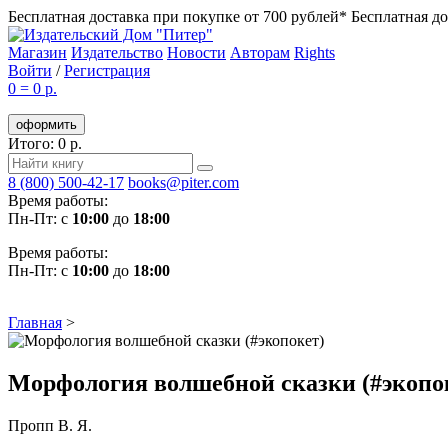
Бесплатная доставка при покупке от 700 рублей*
Бесплатная до
Магазин
Издательство
Новости
Авторам
Rights
Войти
/
Регистрация
0
=
0 р.
оформить
Итого: 0 р.
8 (800) 500-42-17
books@piter.com
Время работы:
Пн-Пт: с
10:00
до
18:00
Время работы:
Пн-Пт: с
10:00
до
18:00
Главная
>
Морфология волшебной сказки (#экопо
Пропп В. Я.