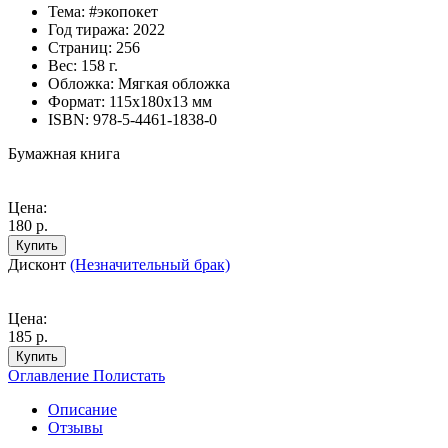
Тема:
#экопокет
Год тиража:
2022
Страниц:
256
Вес:
158 г.
Обложка:
Мягкая обложка
Формат:
115х180х13 мм
ISBN:
978-5-4461-1838-0
Бумажная книга
Цена:
180 р.
Купить
Дисконт
(Незначительный брак)
Цена:
185 р.
Купить
Оглавление
Полистать
Описание
Отзывы