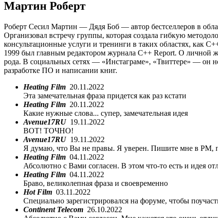
Мартин Роберт
Роберт Сесил Мартин — Дядя Боб — автор бестселлеров в облас
Организовал встречу группы, которая создала гибкую методоло
консультационные услуги и тренинги в таких областях, как C
1999 был главным редактором журнала C++ Report. О личной ж
рода. В социальных сетях — «Инстаграме», «Твиттере» — он не
разработке ПО и написании книг.
Heating Film
20.11.2022
Эта замечательная фраза придется как раз кстати
Heating Film
20.11.2022
Какие нужные слова... супер, замечательная идея
Avenue17RU
19.11.2022
ВОТ! ТОЧНО!
Avenue17RU
19.11.2022
Я думаю, что Вы не правы. Я уверен. Пишите мне в PM, 
Heating Film
04.11.2022
Абсолютно с Вами согласен. В этом что-то есть и идея о
Heating Film
04.11.2022
Браво, великолепная фраза и своевременно
Hot Film
03.11.2022
Специально зарегистрировался на форуме, чтобы поучаст
Continent Telecom
26.10.2022