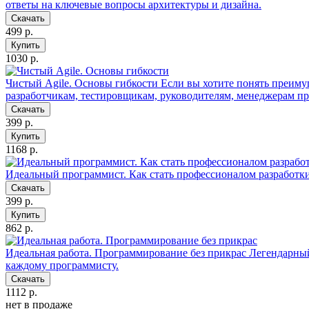
ответы на ключевые вопросы архитектуры и дизайна.
Скачать
499 р.
Купить
1030 р.
Чистый Agile. Основы гибкости
Если вы хотите понять преимущ
разработчикам, тестировщикам, руководителям, менеджерам пр
Скачать
399 р.
Купить
1168 р.
Идеальный программист. Как стать профессионалом разработ
Скачать
399 р.
Купить
862 р.
Идеальная работа. Программирование без прикрас
Легендарный
каждому программисту.
Скачать
1112 р.
нет в продаже