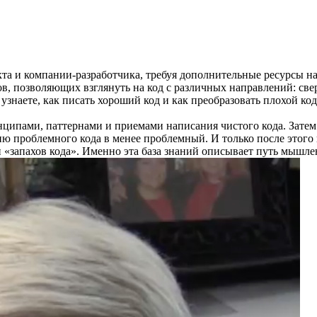
кта и компании-разработчика, требуя дополнительные ресурсы н
, позволяющих взглянуть на код с различных направлений: свер
, узнаете, как писать хороший код и как преобразовать плохой ко
ринципами, паттернами и приемами написания чистого кода. Зате
ю проблемного кода в менее проблемный. И только после этог
запахов кода». Именно эта база знаний описывает путь мышлени