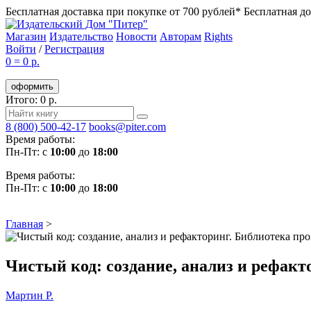
Бесплатная доставка при покупке от 700 рублей*
Бесплатная до
Магазин
Издательство
Новости
Авторам
Rights
Войти
/
Регистрация
0
=
0 р.
оформить
Итого: 0 р.
8 (800) 500-42-17
books@piter.com
Время работы:
Пн-Пт: с
10:00
до
18:00
Время работы:
Пн-Пт: с
10:00
до
18:00
Главная
>
Чистый код: создание, анализ и рефак
Мартин Р.