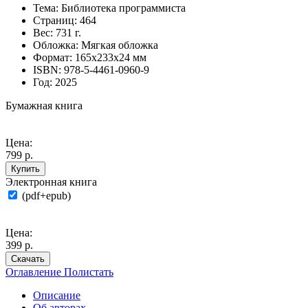
Тема:
Библиотека программиста
Страниц:
464
Вес:
731 г.
Обложка:
Мягкая обложка
Формат:
165х233х24 мм
ISBN:
978-5-4461-0960-9
Год:
2025
Бумажная книга
Цена:
799 р.
Купить
Электронная книга
(pdf+epub)
Цена:
399 р.
Скачать
Оглавление
Полистать
Описание
Об авторах