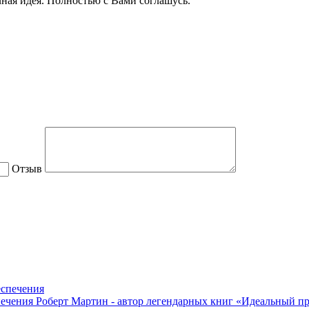
чная идея. Полностью с Вами соглашусь.
Отзыв
печения
Роберт Мартин - автор легендарных книг «Идеальный пр