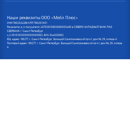
Наши реквизиты:ООО «Мейл Плюс»
ИНН 7802524386 КПП 780201001
Реквизиты р /с получателя: 40702810955080005460 в СЕВЕРО-ЗАПАДНЫЙ БАНК ПАО
СБЕРБАНК г. Санкт-Петербург
к/с 30101810500000000653, БИК 044030653
Юр. адрес: 195277, г. Санкт-Петербург, Большой Сампсониевский пр-кт, дом № 29, литера А
Почтовый адрес: 195277, г. Санкт-Петербург, Большой Сампсониевский пр-кт, дом № 29, литера
А