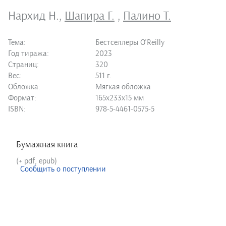
Нархид Н.
,
Шапира Г.
,
Палино Т.
Тема:
Бестселлеры O'Reilly
Год тиража:
2023
Страниц:
320
Вес:
511 г.
Обложка:
Мягкая обложка
Формат:
165х233х15 мм
ISBN:
978-5-4461-0575-5
Бумажная книга
(+ pdf, epub)
Сообщить о поступлении