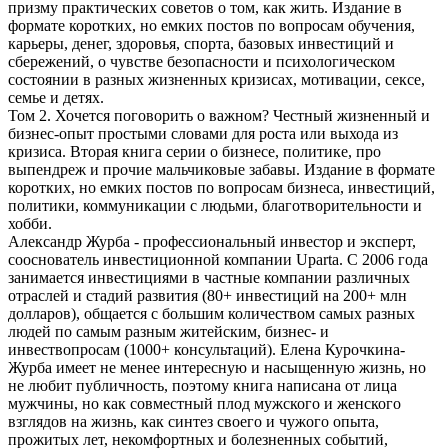
призму практических советов о том, как жить. Издание в
формате коротких, но емких постов по вопросам обучения,
карьеры, денег, здоровья, спорта, базовых инвестиций и
сбережений, о чувстве безопасности и психологическом
состоянии в разных жизненных кризисах, мотивации, сексе,
семье и детях.
Том 2. Хочется поговорить о важном? Честный жизненный и
бизнес-опыт простыми словами для роста или выхода из
кризиса. Вторая книга серии о бизнесе, политике, про
выпендреж и прочие мальчиковые забавы. Издание в формате
коротких, но емких постов по вопросам бизнеса, инвестиций,
политики, коммуникации с людьми, благотворительности и
хобби.
Александр Журба - профессиональный инвестор и эксперт,
сооснователь инвестиционной компании Uparta. С 2006 года
занимается инвестициями в частные компании различных
отраслей и стадий развития (80+ инвестиций на 200+ млн
долларов), общается с большим количеством самых разных
людей по самым разным житейским, бизнес- и
инвествопросам (1000+ консультаций). Елена Курочкина-
Журба имеет не менее интересную и насыщенную жизнь, но
не любит публичность, поэтому книга написана от лица
мужчины, но как совместный плод мужского и женского
взглядов на жизнь, как синтез своего и чужого опыта,
прожитых лет, некомфортных и болезненных событий,