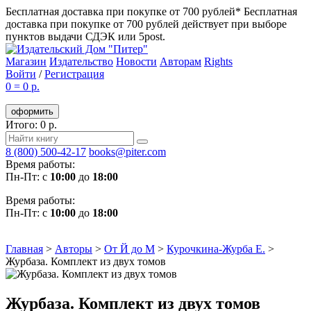
Бесплатная доставка при покупке от 700 рублей*
Бесплатная
доставка при покупке от 700 рублей действует при выборе
пунктов выдачи СДЭК или 5post.
Магазин
Издательство
Новости
Авторам
Rights
Войти
/
Регистрация
0
=
0 р.
оформить
Итого: 0 р.
8 (800) 500-42-17
books@piter.com
Время работы:
Пн-Пт: с
10:00
до
18:00
Время работы:
Пн-Пт: с
10:00
до
18:00
Главная
>
Авторы
>
От Й до М
>
Курочкина-Журба Е.
>
Журбаза. Комплект из двух томов
Журбаза. Комплект из двух томов