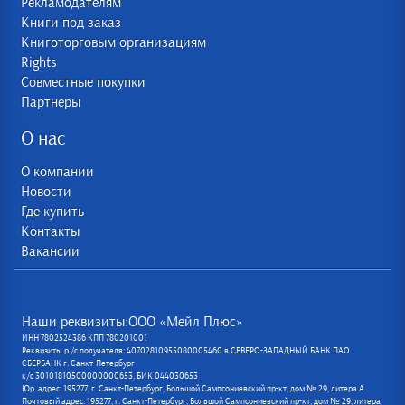
Рекламодателям
Книги под заказ
Книготорговым организациям
Rights
Совместные покупки
Партнеры
О нас
О компании
Новости
Где купить
Контакты
Вакансии
Наши реквизиты:ООО «Мейл Плюс»
ИНН 7802524386 КПП 780201001
Реквизиты р /с получателя: 40702810955080005460 в СЕВЕРО-ЗАПАДНЫЙ БАНК ПАО
СБЕРБАНК г. Санкт-Петербург
к/с 30101810500000000653, БИК 044030653
Юр. адрес: 195277, г. Санкт-Петербург, Большой Сампсониевский пр-кт, дом № 29, литера А
Почтовый адрес: 195277, г. Санкт-Петербург, Большой Сампсониевский пр-кт, дом № 29, литера