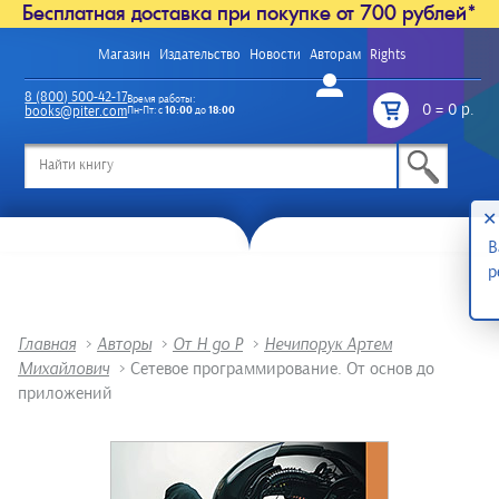
Бесплатная доставка при покупке от 700 рублей*
Магазин
Издательство
Новости
Авторам
Rights
Войти
8 (800) 500-42-17
Время работы:
0
=
0 р.
books@piter.com
Пн-Пт: с
10:00
до
18:00
/
✕
В
р
Главная
>
Авторы
>
От Н до Р
>
Нечипорук Артем
Михайлович
>
Сетевое программирование. От основ до
приложений