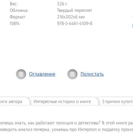
Вес:
326 г.
Обложка:
Твердый переплет
Формат:
216х302х6 мм
ISBN:
978-5-4461-4109-8
Оглавление
Полистать
ниги автора
Интересные истории о книге
5 причин купит
очешь знать, как работают полиция и детективы? В этой книге р
проводить анализ почерка, узнаешь про Интерпол и подделку про