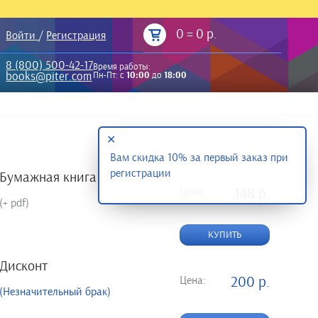
0
=
0 р.
Войти
/
Регистрация
8 (800) 500-42-17
Время работы:
books@piter.com
Пн-Пт: с
10:00
до
18:00
✕
Вам скидка 10% за первый заказ при
регистрации
Бумажная книга
Цена:
148 р.
(+ pdf)
КУПИТЬ
Дисконт
Цена:
200 р.
(Незначительный брак)