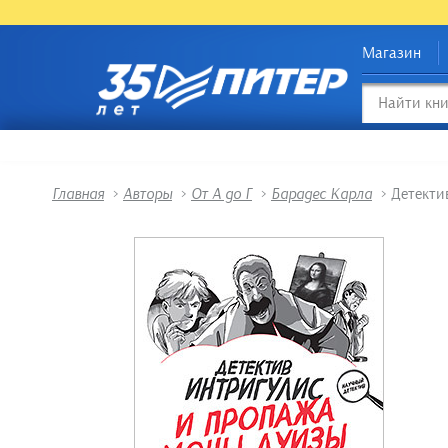
Магазин
Главная
>
Авторы
>
От А до Г
>
Барадес Карла
>
Детекти