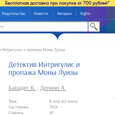
Бесплатная доставка при покупке от 700 рублей*
Издательство
Новости
Авторам
Rights
в Интригулис и пропажа Моны Луизы
Детектив Интригулис и
пропажа Моны Луизы
Барадес К.
,
Депино А.
Тема:
Я хочу все знать!
Год тиража:
2024
Страниц:
48