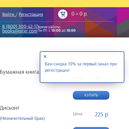
0
=
0 р.
Войти
/
Регистрация
8 (800) 500-42-17
Время работы:
books@piter.com
Пн-Пт: с
10:00
до
18:00
✕
Вам скидка 10% за первый заказ при
регистрации
Бумажная книга
Цена:
207 р.
КУПИТЬ
Дисконт
Цена:
225 р.
(Незначительный брак)