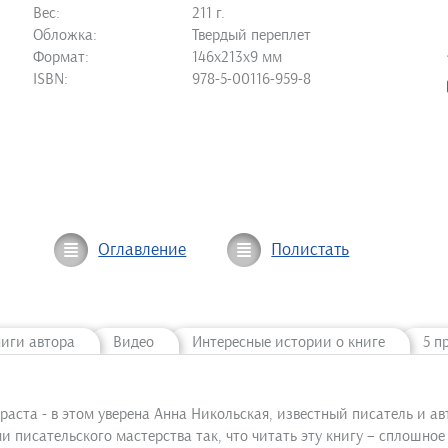
Вес:
211 г.
Обложка:
Твердый переплет
Формат:
146х213х9 мм
ISBN:
978-5-00116-959-8
Оглавление
Полистать
ниги автора
Видео
Интересные истории о книге
5 п
раста - в этом уверена Анна Никольская, известный писатель и а
 писательского мастерства так, что читать эту книгу – сплошное у