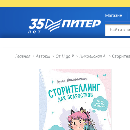
Магазин
Главная
>
Авторы
>
От Н до Р
>
Никольская А.
>
Сторител