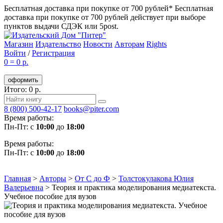
Бесплатная доставка при покупке от 700 рублей*
Бесплатная
доставка при покупке от 700 рублей действует при выборе
пунктов выдачи СДЭК или 5post.
Магазин
Издательство
Новости
Авторам
Rights
Войти
/
Регистрация
0
=
0 р.
оформить
Итого: 0 р.
8 (800) 500-42-17
books@piter.com
Время работы:
Пн-Пт: с
10:00
до
18:00
Время работы:
Пн-Пт: с
10:00
до
18:00
Главная
>
Авторы
>
От С до Ф
>
Толстокулакова Юлия
Валерьевна
>
Теория и практика моделирования медиатекста.
Учебное пособие для вузов