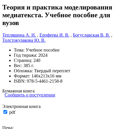
Теория и практика моделирования
медиатекста. Учебное пособие для
вузов
Тепляшина А. Н.
,
Ерофеева И. В.
,
Богуславская В. В.
,
Толстокулакова Ю. В.
Тема:
Учебное пособие
Год тиража:
2024
Страниц:
240
Вес:
385 г.
Обложка:
Твердый переплет
Формат:
146х213х16 мм
ISBN:
978-5-4461-2158-8
Бумажная книга
Сообщить о поступлении
Электронная книга
pdf
Цена: