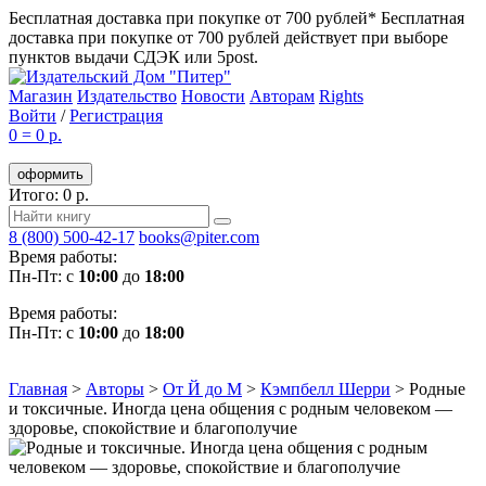
Бесплатная доставка при покупке от 700 рублей*
Бесплатная
доставка при покупке от 700 рублей действует при выборе
пунктов выдачи СДЭК или 5post.
Магазин
Издательство
Новости
Авторам
Rights
Войти
/
Регистрация
0
=
0 р.
оформить
Итого: 0 р.
8 (800) 500-42-17
books@piter.com
Время работы:
Пн-Пт: с
10:00
до
18:00
Время работы:
Пн-Пт: с
10:00
до
18:00
Главная
>
Авторы
>
От Й до М
>
Кэмпбелл Шерри
>
Родные
и токсичные. Иногда цена общения с родным человеком —
здоровье, спокойствие и благополучие