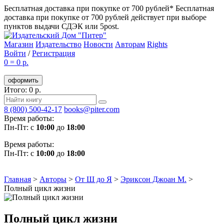
Бесплатная доставка при покупке от 700 рублей*
Бесплатная
доставка при покупке от 700 рублей действует при выборе
пунктов выдачи СДЭК или 5post.
Магазин
Издательство
Новости
Авторам
Rights
Войти
/
Регистрация
0
=
0 р.
оформить
Итого: 0 р.
8 (800) 500-42-17
books@piter.com
Время работы:
Пн-Пт: с
10:00
до
18:00
Время работы:
Пн-Пт: с
10:00
до
18:00
Главная
>
Авторы
>
От Ш до Я
>
Эриксон Джоан М.
>
Полный цикл жизни
Полный цикл жизни