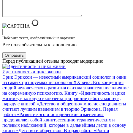
Наберите текст, изображённый на картинке
Все поля обязательны к заполнению
Отправить
Перед публикацией отзывы проходят модерацию
Идентичность и цикл жизни
Эрик Эриксон — известный американский социолог и один
из самых цитируемых психологов XX века. Его концепция
стадий человеческого развития оказала значительное влияние
на современную психологию. Книгу «Идентичность и цикл
жизни», в которую включены три ранние работы мастера,
наряду с книгой «Детство и общество» многие специалисты
считают лучшим введением в теорию Эриксона. Первая
работа «Развитие эго и исторические изменения»
представляет собой квинтэссенцию терапевтических и
полевых наблюдений, которые в дальнейшем легли в основу
книги «Детство и общество». Вторая работа «Рост и