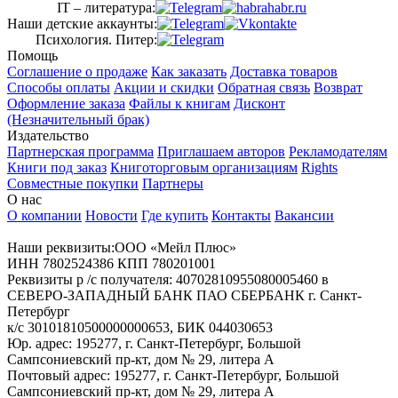
IT – литература:
Наши детские аккаунты:
Психология. Питер:
Помощь
Соглашение о продаже
Как заказать
Доставка товаров
Способы оплаты
Акции и скидки
Обратная связь
Возврат
Оформление заказа
Файлы к книгам
Дисконт
(Незначительный брак)
Издательство
Партнерская программа
Приглашаем авторов
Рекламодателям
Книги под заказ
Книготорговым организациям
Rights
Совместные покупки
Партнеры
О нас
О компании
Новости
Где купить
Контакты
Вакансии
Наши реквизиты:ООО «Мейл Плюс»
ИНН 7802524386 КПП 780201001
Реквизиты р /с получателя: 40702810955080005460 в
СЕВЕРО-ЗАПАДНЫЙ БАНК ПАО СБЕРБАНК г. Санкт-
Петербург
к/с 30101810500000000653, БИК 044030653
Юр. адрес: 195277, г. Санкт-Петербург, Большой
Сампсониевский пр-кт, дом № 29, литера А
Почтовый адрес: 195277, г. Санкт-Петербург, Большой
Сампсониевский пр-кт, дом № 29, литера А