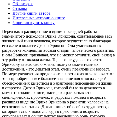
Об авторах
Отзывы
Другие книги автора
Интересные истории о книге
5 причин купить книгу
Перед вами расширенное издание последней работы
знаменитого психолога Эрика Эриксона, охватывающее весь
жизненный цикл человека, которое осуществлено благодаря
его жене и коллеге Джоан Эриксон. Она участвовала в
разработке концепции восьми стадий человеческого развития,
и сам Эриксон признавал, что не может отличить свой вклад в
эту работу от вклада жены. То, чего не удалось охватить
Эриксону за всю свою жизнь, полную замечательных
достижений, - это девятый этап, очень преклонный возраст.
По мере увеличения продолжительности жизни человека этот
этап приобретает все большее значение для многих людей,
обеспокоенных качеством и характером повседневной жизни
в старости. Джоан Эриксон, которой было за девяносто в
момент создания книги, мастерски рассказывает о
специфических проблемах и радостях пожилого возраста,
расширяя видение Эрика Эриксона о развитии человека на
его основных этапах. Джоан пишет об особых трудностях, с
которыми сталкиваются люди в преклонном возрасте,
обрисовывает в общих чертах важнейшую роль, которую