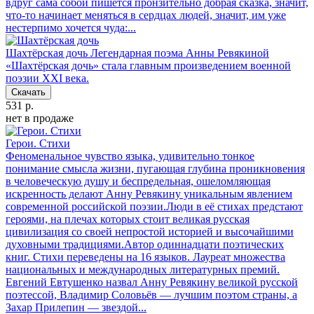
вдруг сама собой пишется пронзительно добрая сказка, значит,
что-то начинает меняться в сердцах людей, значит, им уже
нестерпимо хочется чуда:...
Шахтёрская дочь
Легендарная поэма Анны Ревякиной
«Шахтёрская дочь» стала главным произведением военной
поэзии XXI века.
Скачать
531 р.
нет в продаже
Герои. Стихи
Феноменальное чувство языка, удивительно тонкое
понимание смысла жизни, пугающая глубина проникновения
в человеческую душу и беспредельная, ошеломляющая
искренность делают Анну Ревякину уникальным явлением
современной российской поэзии.Люди в её стихах предстают
героями, на плечах которых стоит великая русская
цивилизация со своей непростой историей и высочайшими
духовными традициями.Автор одиннадцати поэтических
книг. Стихи переведены на 16 языков. Лауреат множества
национальных и международных литературных премий.
Евгений Евтушенко назвал Анну Ревякину великой русской
поэтессой, Владимир Соловьёв — лучшим поэтом страны, а
Захар Прилепин — звездой...