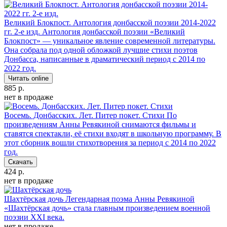
Великий Блокпост. Антология донбасской поэзии 2014-2022
гг. 2-е изд.
Антология донбасской поэзии «Великий
Блокпост» — уникальное явление современной литературы.
Она собрала под одной обложкой лучшие стихи поэтов
Донбасса, написанные в драматический период с 2014 по
2022 год.
Читать online
885 р.
нет в продаже
Восемь. Донбасских. Лет. Питер покет. Стихи
По
произведениям Анны Ревякиной снимаются фильмы и
ставятся спектакли, её стихи входят в школьную программу. В
этот сборник вошли стихотворения за период с 2014 по 2022
год.
Скачать
424 р.
нет в продаже
Шахтёрская дочь
Легендарная поэма Анны Ревякиной
«Шахтёрская дочь» стала главным произведением военной
поэзии XXI века.
нет в продаже