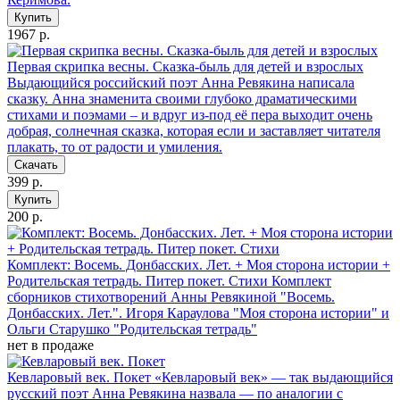
Купить
1967 р.
Первая скрипка весны. Сказка-быль для детей и взрослых
Выдающийся российский поэт Анна Ревякина написала
сказку. Анна знаменита своими глубоко драматическими
стихами и поэмами – и вдруг из-под её пера выходит очень
добрая, солнечная сказка, которая если и заставляет читателя
плакать, то от радости и умиления.
Скачать
399 р.
Купить
200 р.
Комплект: Восемь. Донбасских. Лет. + Моя сторона истории +
Родительская тетрадь. Питер покет. Стихи
Комплект
сборников стихотворений Анны Ревякиной "Восемь.
Донбасских. Лет.". Игоря Караулова "Моя сторона истории" и
Ольги Старушко "Родительская тетрадь"
нет в продаже
Кевларовый век. Покет
«Кевларовый век» — так выдающийся
русский поэт Анна Ревякина назвала — по аналогии с