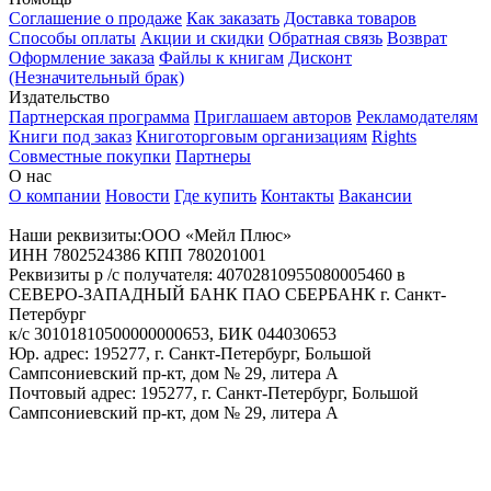
Соглашение о продаже
Как заказать
Доставка товаров
Способы оплаты
Акции и скидки
Обратная связь
Возврат
Оформление заказа
Файлы к книгам
Дисконт
(Незначительный брак)
Издательство
Партнерская программа
Приглашаем авторов
Рекламодателям
Книги под заказ
Книготорговым организациям
Rights
Совместные покупки
Партнеры
О нас
О компании
Новости
Где купить
Контакты
Вакансии
Наши реквизиты:ООО «Мейл Плюс»
ИНН 7802524386 КПП 780201001
Реквизиты р /с получателя: 40702810955080005460 в
СЕВЕРО-ЗАПАДНЫЙ БАНК ПАО СБЕРБАНК г. Санкт-
Петербург
к/с 30101810500000000653, БИК 044030653
Юр. адрес: 195277, г. Санкт-Петербург, Большой
Сампсониевский пр-кт, дом № 29, литера А
Почтовый адрес: 195277, г. Санкт-Петербург, Большой
Сампсониевский пр-кт, дом № 29, литера А