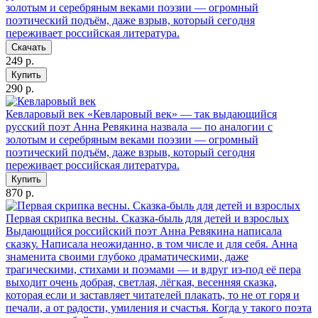
золотым и серебряным веками поэзии — огромный
поэтический подъём, даже взрыв, который сегодня
переживает российская литература.
Скачать
249 р.
Купить
290 р.
Кевларовый век
«Кевларовый век» — так выдающийся
русский поэт Анна Ревякина назвала — по аналогии с
золотым и серебряным веками поэзии — огромный
поэтический подъём, даже взрыв, который сегодня
переживает российская литература.
Купить
870 р.
Первая скрипка весны. Сказка-быль для детей и взрослых
Выдающийся российский поэт Анна Ревякина написала
сказку. Написала неожиданно, в том числе и для себя. Анна
знаменита своими глубоко драматическими, даже
трагическими, стихами и поэмами — и вдруг из-под её пера
выходит очень добрая, светлая, лёгкая, весенняя сказка,
которая если и заставляет читателей плакать, то не от горя и
печали, а от радости, умиления и счастья. Когда у такого поэта