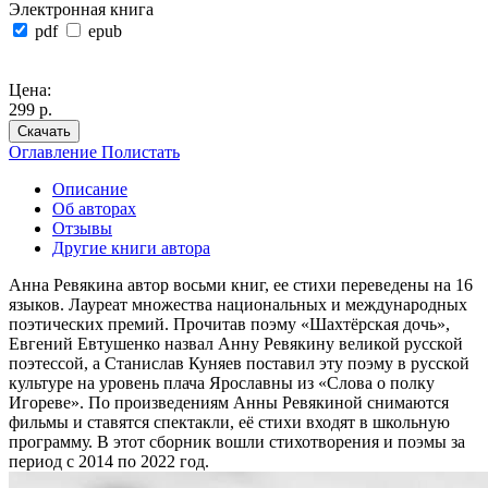
Электронная книга
pdf
epub
Цена:
299 р.
Скачать
Оглавление
Полистать
Описание
Об авторах
Отзывы
Другие книги автора
Анна Ревякина автор восьми книг, ее стихи переведены на 16
языков. Лауреат множества национальных и международных
поэтических премий. Прочитав поэму «Шахтёрская дочь»,
Евгений Евтушенко назвал Анну Ревякину великой русской
поэтессой, а Станислав Куняев поставил эту поэму в русской
культуре на уровень плача Ярославны из «Слова о полку
Игореве». По произведениям Анны Ревякиной снимаются
фильмы и ставятся спектакли, её стихи входят в школьную
программу. В этот сборник вошли стихотворения и поэмы за
период с 2014 по 2022 год.