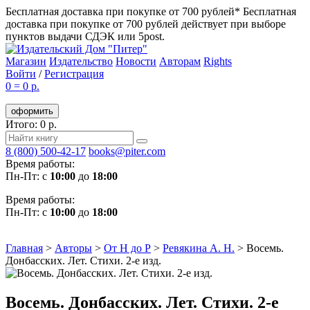
Бесплатная доставка при покупке от 700 рублей*
Бесплатная
доставка при покупке от 700 рублей действует при выборе
пунктов выдачи СДЭК или 5post.
Магазин
Издательство
Новости
Авторам
Rights
Войти
/
Регистрация
0
=
0 р.
оформить
Итого: 0 р.
8 (800) 500-42-17
books@piter.com
Время работы:
Пн-Пт: с
10:00
до
18:00
Время работы:
Пн-Пт: с
10:00
до
18:00
Главная
>
Авторы
>
От Н до Р
>
Ревякина А. Н.
>
Восемь.
Донбасских. Лет. Стихи. 2-е изд.
Восемь. Донбасских. Лет. Стихи. 2-е