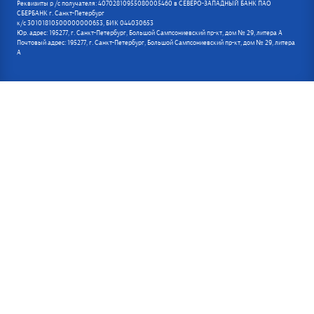
Реквизиты р /с получателя: 40702810955080005460 в СЕВЕРО-ЗАПАДНЫЙ БАНК ПАО
СБЕРБАНК г. Санкт-Петербург
к/с 30101810500000000653, БИК 044030653
Юр. адрес: 195277, г. Санкт-Петербург, Большой Сампсониевский пр-кт, дом № 29, литера А
Почтовый адрес: 195277, г. Санкт-Петербург, Большой Сампсониевский пр-кт, дом № 29, литера
А