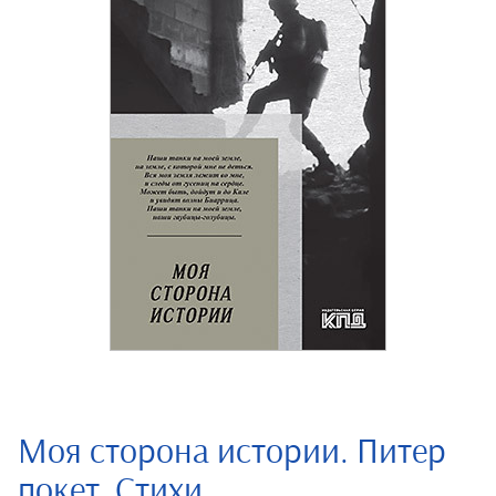
Моя сторона истории. Питер
покет. Стихи