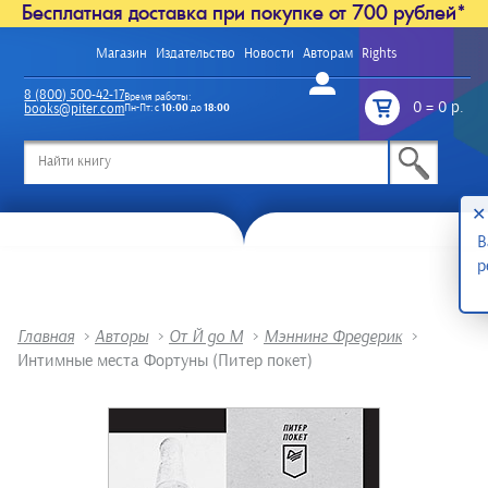
Бесплатная доставка при покупке от 700 рублей*
Магазин
Издательство
Новости
Авторам
Rights
Войти
8 (800) 500-42-17
Время работы:
0
=
0 р.
books@piter.com
Пн-Пт: с
10:00
до
18:00
/
✕
В
р
Главная
>
Авторы
>
От Й до М
>
Мэннинг Фредерик
>
Интимные места Фортуны (Питер покет)