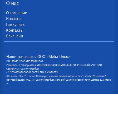
О нас
О компании
Новости
Где купить
Контакты
Вакансии
Наши реквизиты:ООО «Мейл Плюс»
ИНН 7802524386 КПП 780201001
Реквизиты р /с получателя: 40702810955080005460 в СЕВЕРО-ЗАПАДНЫЙ БАНК ПАО
СБЕРБАНК г. Санкт-Петербург
к/с 30101810500000000653, БИК 044030653
Юр. адрес: 195277, г. Санкт-Петербург, Большой Сампсониевский пр-кт, дом № 29, литера А
Почтовый адрес: 195277, г. Санкт-Петербург, Большой Сампсониевский пр-кт, дом № 29, литера
А