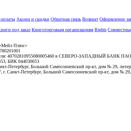
 оплаты
Акции и скидки
Обратная связь
Возврат
Оформление за
ниги под заказ
Книготорговым организациям
Rights
Совместны
«Мейл Плюс»
780201001
ателя: 40702810955080005460 в СЕВЕРО-ЗАПАДНЫЙ БАНК ПАО
653, БИК 044030653
Санкт-Петербург, Большой Сампсониевский пр-кт, дом № 29, лите
, г. Санкт-Петербург, Большой Сампсониевский пр-кт, дом № 29,