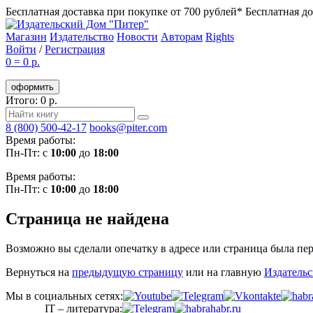
Бесплатная доставка при покупке от 700 рублей*
Бесплатная до
Магазин
Издательство
Новости
Авторам
Rights
Войти
/
Регистрация
0
=
0 р.
оформить
Итого: 0 р.
8 (800) 500-42-17
books@piter.com
Время работы:
Пн-Пт: с
10:00
до
18:00
Время работы:
Пн-Пт: с
10:00
до
18:00
Cтраница не найдена
Возможно вы сделали опечатку в адресе или страница была пе
Вернуться на
предыдущую страницу
или на главную
Издатель
Мы в социальных сетях:
IT – литература: