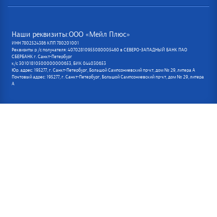
Наши реквизиты:ООО «Мейл Плюс»
ИНН 7802524386 КПП 780201001
Реквизиты р /с получателя: 40702810955080005460 в СЕВЕРО-ЗАПАДНЫЙ БАНК ПАО
СБЕРБАНК г. Санкт-Петербург
к/с 30101810500000000653, БИК 044030653
Юр. адрес: 195277, г. Санкт-Петербург, Большой Сампсониевский пр-кт, дом № 29, литера А
Почтовый адрес: 195277, г. Санкт-Петербург, Большой Сампсониевский пр-кт, дом № 29, литера
А