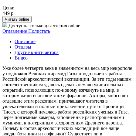
Цена:
449 р.
Читать online
Доступна только для чтения online
Оглавление
Полистать
Описание
Отзывы
Другие книги автора
Видео
Уже более четверти века в знаменитом на весь мир некрополе
у подножия Великих пирамид Гизы продолжается работа
Российской археологической экспедиции. За эти годы нашим
соотечественникам удалось сделать немало удивительных
открытий, позволяющих по-новому взглянуть на мир, в
котором жили египтяне эпохи фараонов. Авторы, много лет
отдавшие этим раскопкам, приглашают читателя в
увлекательный и полный приключений путь от Гробницы
Чисел, с которой началась работа российских ученых в Гизе,
через подземные камеры, заполненные распотрошенными
мумиями, к потерянным захоронениям Древнего царства.
Почему в состав археологических экспедиций все чаще
входят ботаники и геофизики? Существует ли в