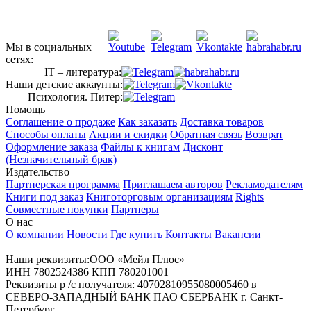
Мы в социальных
сетях:
IT – литература:
Наши детские аккаунты:
Психология. Питер:
Помощь
Соглашение о продаже
Как заказать
Доставка товаров
Способы оплаты
Акции и скидки
Обратная связь
Возврат
Оформление заказа
Файлы к книгам
Дисконт
(Незначительный брак)
Издательство
Партнерская программа
Приглашаем авторов
Рекламодателям
Книги под заказ
Книготорговым организациям
Rights
Совместные покупки
Партнеры
О нас
О компании
Новости
Где купить
Контакты
Вакансии
Наши реквизиты:ООО «Мейл Плюс»
ИНН 7802524386 КПП 780201001
Реквизиты р /с получателя: 40702810955080005460 в
СЕВЕРО-ЗАПАДНЫЙ БАНК ПАО СБЕРБАНК г. Санкт-
Петербург