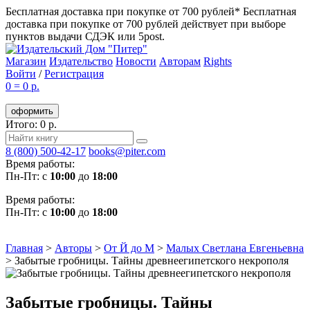
Бесплатная доставка при покупке от 700 рублей*
Бесплатная
доставка при покупке от 700 рублей действует при выборе
пунктов выдачи СДЭК или 5post.
Магазин
Издательство
Новости
Авторам
Rights
Войти
/
Регистрация
0
=
0 р.
оформить
Итого: 0 р.
8 (800) 500-42-17
books@piter.com
Время работы:
Пн-Пт: с
10:00
до
18:00
Время работы:
Пн-Пт: с
10:00
до
18:00
Главная
>
Авторы
>
От Й до М
>
Малых Светлана Евгеньевна
>
Забытые гробницы. Тайны древнеегипетского некрополя
Забытые гробницы. Тайны