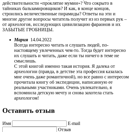
действительности «проклятие мумии»? Что сокрыто в
тайниках бальзамировщиков? И как, в конце концов,
строились величественные пирамиды? Ответы на эти и
многие другие вопросы читатель получит из из первых рук –
от археологов, исследующих цивилизацию фараонов и их
ЗАБЫТЫЕ ГРОБНИЦЫ.
Мария
14.04.2022
Всегда интересно читать и слушать людей, по-
настоящему увлеченных чем-то. Тогда будет интересно
их слушать и читать, даже если ты ничего в теме не
смыслишь.
С этой книгой именно такая история. Я далека от
археологии (правда, в детстве эта профессия казалась
мне очень даже романтичной), но все равно с интересом
прочитала книгу об экспедиции, написанную ее
реальными участниками. Очень увлекательно, я
вспомнила детскую мечту и снова захотела стать
археологом!
Оставить отзыв
Имя
E-mail
Отзыв