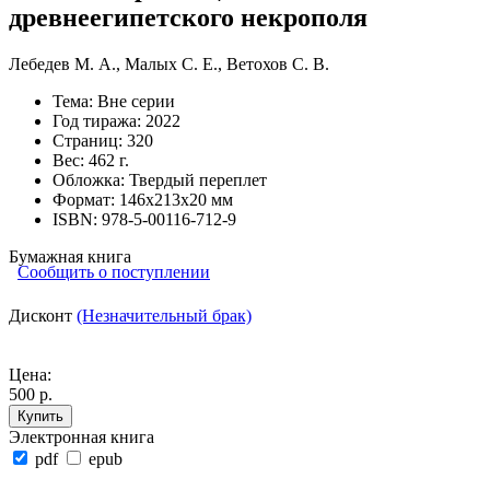
древнеегипетского некрополя
Лебедев М. А.
,
Малых С. Е.
,
Ветохов С. В.
Тема:
Вне серии
Год тиража:
2022
Страниц:
320
Вес:
462 г.
Обложка:
Твердый переплет
Формат:
146х213х20 мм
ISBN:
978-5-00116-712-9
Бумажная книга
Сообщить о поступлении
Дисконт
(Незначительный брак)
Цена:
500 р.
Купить
Электронная книга
pdf
epub