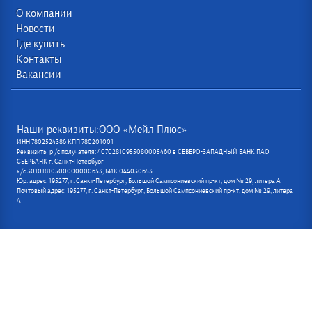
О компании
Новости
Где купить
Контакты
Вакансии
Наши реквизиты:ООО «Мейл Плюс»
ИНН 7802524386 КПП 780201001
Реквизиты р /с получателя: 40702810955080005460 в СЕВЕРО-ЗАПАДНЫЙ БАНК ПАО
СБЕРБАНК г. Санкт-Петербург
к/с 30101810500000000653, БИК 044030653
Юр. адрес: 195277, г. Санкт-Петербург, Большой Сампсониевский пр-кт, дом № 29, литера А
Почтовый адрес: 195277, г. Санкт-Петербург, Большой Сампсониевский пр-кт, дом № 29, литера
А