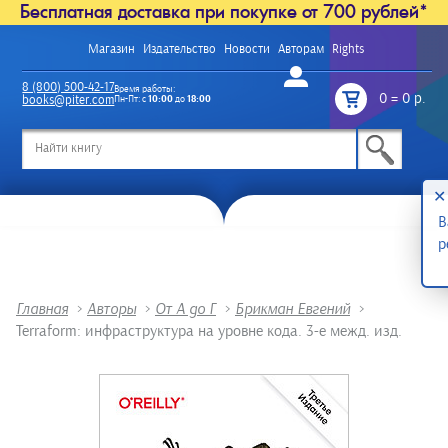
Бесплатная доставка при покупке от 700 рублей*
Магазин
Издательство
Новости
Авторам
Rights
Войти
8 (800) 500-42-17
Время работы:
0
=
0 р.
books@piter.com
Пн-Пт: с
10:00
до
18:00
/
✕
В
р
Главная
>
Авторы
>
От А до Г
>
Брикман Евгений
>
Terraform: инфраструктура на уровне кода. 3-е межд. изд.