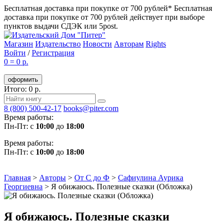
Бесплатная доставка при покупке от 700 рублей*
Бесплатная
доставка при покупке от 700 рублей действует при выборе
пунктов выдачи СДЭК или 5post.
Магазин
Издательство
Новости
Авторам
Rights
Войти
/
Регистрация
0
=
0 р.
оформить
Итого: 0 р.
8 (800) 500-42-17
books@piter.com
Время работы:
Пн-Пт: с
10:00
до
18:00
Время работы:
Пн-Пт: с
10:00
до
18:00
Главная
>
Авторы
>
От С до Ф
>
Сафиулина Аурика
Георгиевна
>
Я обижаюсь. Полезные сказки (Обложка)
Я обижаюсь. Полезные сказки