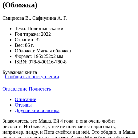
(Обложка)
Смирнова В.
,
Сафиулина А. Г.
Тема:
Полезные сказки
Год тиража:
2022
Страниц:
32
Вес:
86 г.
Обложка:
Мягкая обложка
Формат:
195х252х2 мм
ISBN:
978-5-00116-780-8
Бумажная книга
Сообщить о поступлении
Оглавление
Полистать
Описание
Отзывы
Другие книги автора
Знакомьтесь, это Маша. Ей 4 года, и она очень любит
рисовать. Но бывает, у неё не получается нарисовать,
например, панду, и Петя смеётся над ней. Это обидно, и Маша
чувствует, что вот-вот заплачет. А ещё Маше бывает обидно,