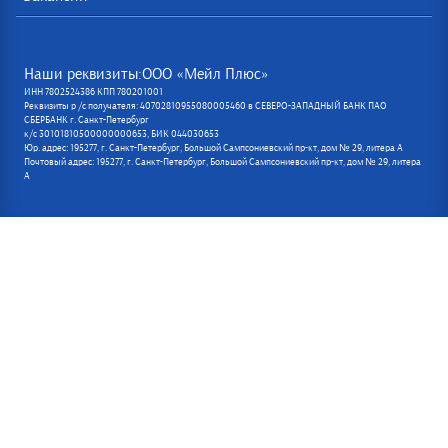
Наши реквизиты:ООО «Мейл Плюс»
ИНН 7802524386 КПП 780201001
Реквизиты р /с получателя: 40702810955080005460 в СЕВЕРО-ЗАПАДНЫЙ БАНК ПАО
СБЕРБАНК г. Санкт-Петербург
к/с 30101810500000000653, БИК 044030653
Юр. адрес: 195277, г. Санкт-Петербург, Большой Сампсониевский пр-кт, дом № 29, литера А
Почтовый адрес: 195277, г. Санкт-Петербург, Большой Сампсониевский пр-кт, дом № 29, литера
А