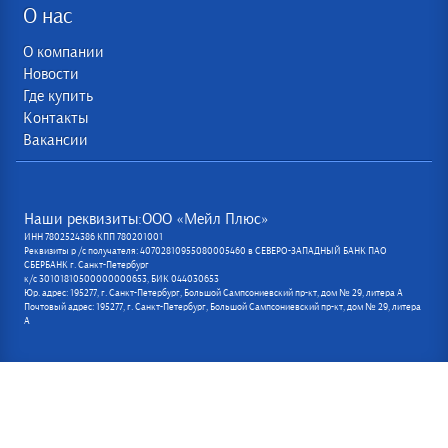
О нас
О компании
Новости
Где купить
Контакты
Вакансии
Наши реквизиты:ООО «Мейл Плюс»
ИНН 7802524386 КПП 780201001
Реквизиты р /с получателя: 40702810955080005460 в СЕВЕРО-ЗАПАДНЫЙ БАНК ПАО
СБЕРБАНК г. Санкт-Петербург
к/с 30101810500000000653, БИК 044030653
Юр. адрес: 195277, г. Санкт-Петербург, Большой Сампсониевский пр-кт, дом № 29, литера А
Почтовый адрес: 195277, г. Санкт-Петербург, Большой Сампсониевский пр-кт, дом № 29, литера
А