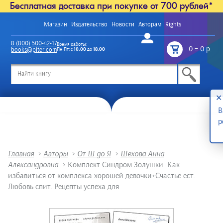
Бесплатная доставка при покупке от 700 рублей*
Магазин
Издательство
Новости
Авторам
Rights
Войти
8 (800) 500-42-17
Время работы:
0
=
0 р.
books@piter.com
Пн-Пт: с
10:00
до
18:00
/
✕
В
р
Главная
>
Авторы
>
От Ш до Я
>
Шехова Анна
Александровна
>
Комплект:Синдром Золушки. Как
избавиться от комплекса хорошей девочки+Счастье ест.
Любовь спит. Рецепты успеха для