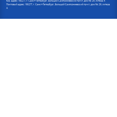
Юр. адрес: 195277, г. Санкт-Петербург, Большой Сампсониевский пр-кт, дом № 29, литера А
Почтовый адрес: 195277, г. Санкт-Петербург, Большой Сампсониевский пр-кт, дом № 29, литера
А