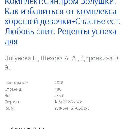
Комплект:Синдром Золушки.
Как избавиться от комплекса
хорошей девочки+Счастье ест.
Любовь спит. Рецепты успеха
для
Логунова Е.
,
Шехова А. А.
,
Доронкина Э.
Э.
Год тиража:
2018
Страниц:
480
Вес:
533 г.
Формат:
146х213х27 мм
ISBN:
978-5-4461-0602-8
Бумажная книга