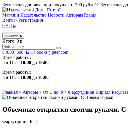
Бесплатная доставка при покупке от 700 рублей*
Бесплатная до
Магазин
Издательство
Новости
Авторам
Rights
Войти
/
Регистрация
0
=
0 р.
оформить
Итого: 0 р.
8 (800) 500-42-17
books@piter.com
Время работы:
Пн-Пт: с
10:00
до
18:00
Время работы:
Пн-Пт: с
10:00
до
18:00
Главная
>
Авторы
>
От С до Ф
>
Фархутдинов Кирилл Расулье
Объемные открытки своими руками. С
Фархутдинов К. Р.