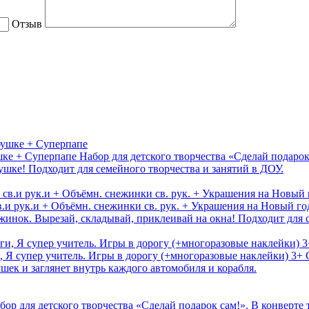
Отзыв
шке + Суперпапе
Набор для детского творчества «Сделай подарок
ушке! Подходит для семейного творчества и занятий в ДОУ.
.и рук.и + Объёмн. снежинки св. рук. + Украшения на Новый го
инок. Вырезай, складывай, приклеивай на окна! Подходит для с
 Я супер учитель. Игры в дорогу (+многоразовые наклейки) 3+
шек и заглянет внутрь каждого автомобиля и корабля.
бор для детского творчества «Сделай подарок сам!». В конверте