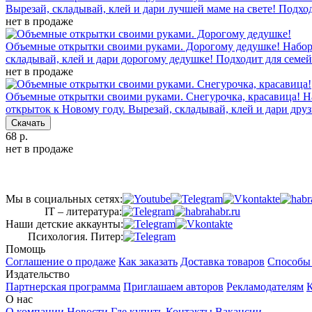
Вырезай, складывай, клей и дари лучшей маме на свете! Подход
нет в продаже
Объемные открытки своими руками. Дорогому дедушке!
Набор
складывай, клей и дари дорогому дедушке! Подходит для семей
нет в продаже
Объемные открытки своими руками. Снегурочка, красавица!
Н
открыток к Новому году. Вырезай, складывай, клей и дари дру
Скачать
68 р.
нет в продаже
Мы в социальных сетях:
IT – литература:
Наши детские аккаунты:
Психология. Питер:
Помощь
Соглашение о продаже
Как заказать
Доставка товаров
Способы
Издательство
Партнерская программа
Приглашаем авторов
Рекламодателям
К
О нас
О компании
Новости
Где купить
Контакты
Вакансии