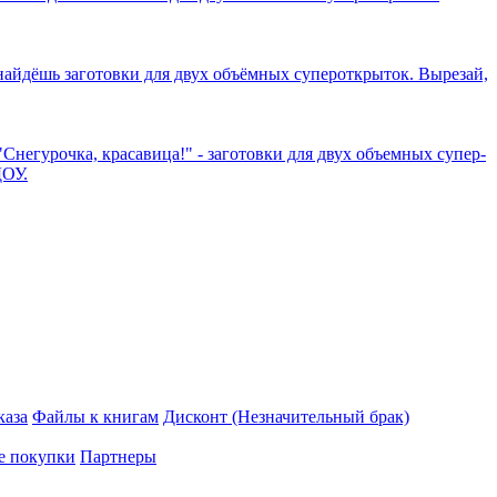
 найдёшь заготовки для двух объёмных супероткрыток. Вырезай,
"Снегурочка, красавица!" - заготовки для двух объемных супер-
ДОУ.
каза
Файлы к книгам
Дисконт (Незначительный брак)
е покупки
Партнеры