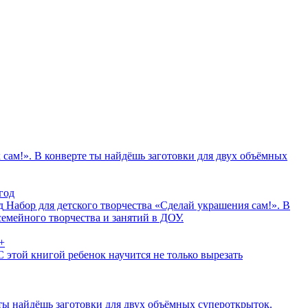
 сам!». В конверте ты найдёшь заготовки для двух объёмных
д
Набор для детского творчества «Сделай украшения сам!». В
емейного творчества и занятий в ДОУ.
С этой книгой ребенок научится не только вырезать
 ты найдёшь заготовки для двух объёмных супероткрыток.