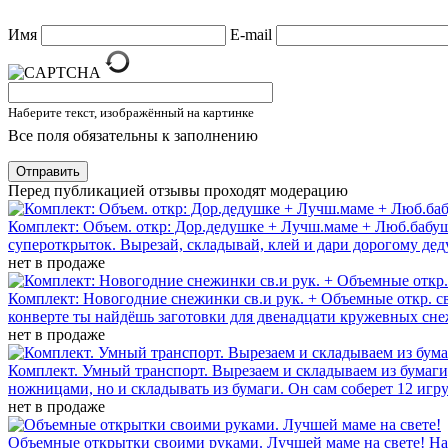
Имя
E-mail
Наберите текст, изображённый на картинке
Все поля обязательны к заполнению
Отправить
Перед публикацией отзывы проходят модерацию
Комплект: Объем. откр: Дор.дедушке + Лучш.маме + Люб.бабу
супероткрыток. Вырезай, складывай, клей и дари дорогому дед
нет в продаже
Комплект: Новогодние снежинки св.и рук. + Объемные откр. св
конверте ты найдёшь заготовки для двенадцати кружевных снеж
нет в продаже
Комплект. Умный транспорт. Вырезаем и складываем из бумаги,
ножницами, но и складывать из бумаги. Он сам соберет 12 игру
нет в продаже
Объемные открытки своими руками. Лучшей маме на свете!
На