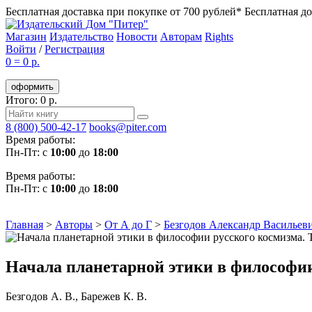
Бесплатная доставка при покупке от 700 рублей*
Бесплатная до
Магазин
Издательство
Новости
Авторам
Rights
Войти
/
Регистрация
0
=
0 р.
оформить
Итого: 0 р.
8 (800) 500-42-17
books@piter.com
Время работы:
Пн-Пт: с
10:00
до
18:00
Время работы:
Пн-Пт: с
10:00
до
18:00
Главная
>
Авторы
>
От А до Г
>
Безгодов Александр Васильев
Начала планетарной этики в философии
Безгодов А. В.
,
Барежев К. В.