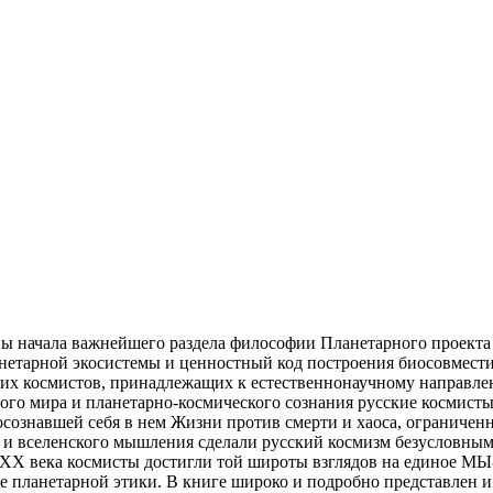
ны начала важнейшего раздела философии Планетарного проекта 
нетарной экосистемы и ценностный код построения биосовмест
ских космистов, принадлежащих к естественнонаучному направле
ного мира и планетарно-космического сознания русские космис
осознавшей себя в нем Жизни против смерти и хаоса, ограничен
и вселенского мышления сделали русский космизм безусловным
 XX века космисты достигли той широты взглядов на единое МЫ-
е планетарной этики. В книге широко и подробно представлен 