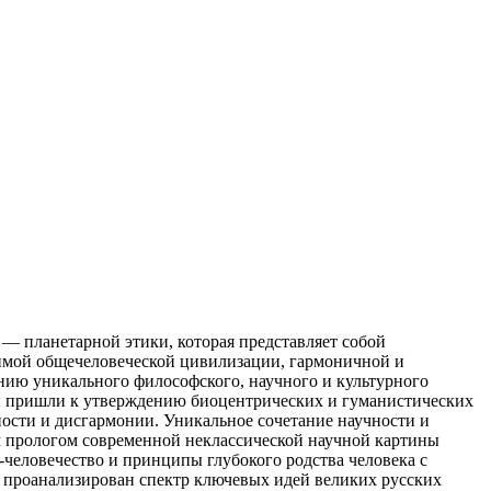
— планетарной этики, которая представляет собой
имой общечеловеческой цивилизации, гармоничной и
нию уникального философского, научного и культурного
ты пришли к утверждению биоцентрических и гуманистических
ности и дисгармонии. Уникальное сочетание научности и
 прологом современной неклассической научной картины
человечество и принципы глубокого родства человека с
и проанализирован спектр ключевых идей великих русских