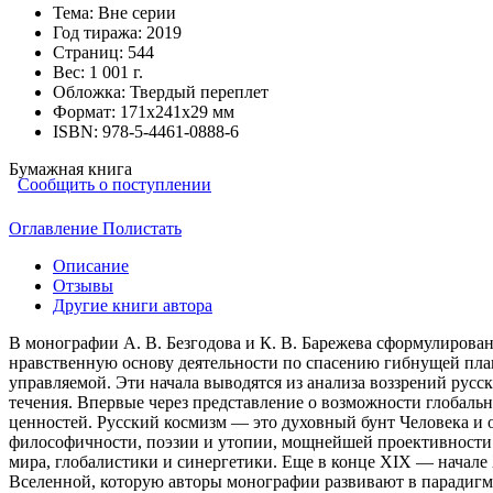
Тема:
Вне серии
Год тиража:
2019
Страниц:
544
Вес:
1 001 г.
Обложка:
Твердый переплет
Формат:
171х241х29 мм
ISBN:
978-5-4461-0888-6
Бумажная книга
Сообщить о поступлении
Оглавление
Полистать
Описание
Отзывы
Другие книги автора
В монографии А. В. Безгодова и К. В. Барежева сформулирова
нравственную основу деятельности по спасению гибнущей пла
управляемой. Эти начала выводятся из анализа воззрений рус
течения. Впервые через представление о возможности глобаль
ценностей. Русский космизм — это духовный бунт Человека и 
философичности, поэзии и утопии, мощнейшей проективности 
мира, глобалистики и синергетики. Еще в конце XIX — начале
Вселенной, которую авторы монографии развивают в парадигм