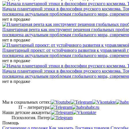
Начала планетарной этики в философии русского космизма. То
посвящена актуальным проблемам глобального мира, совреме
нет в продаже
Планетарная рента как инструмент решения глобальных пробл
посвящена актуальным проблемам глобального мира, совреме
нет в продаже
Планетарный проект: от устойчивого развития к управляемой 
посвящена актуальным проблемам глобального мира, совреме
нет в продаже
Начала планетарной этики в философии русского космизма. То
посвящена актуальным проблемам глобального мира, совреме
нет в продаже
Мы в социальных сетях:
IT – литература:
Наши детские аккаунты:
Психология. Питер:
Помощь
Соглашение о продаже
Как заказать
Доставка товаров
Способы