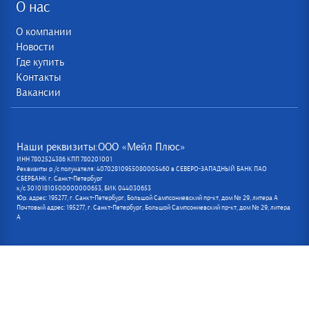
О нас
О компании
Новости
Где купить
Контакты
Вакансии
Наши реквизиты:ООО «Мейл Плюс»
ИНН 7802524386 КПП 780201001
Реквизиты р /с получателя: 40702810955080005460 в СЕВЕРО-ЗАПАДНЫЙ БАНК ПАО
СБЕРБАНК г. Санкт-Петербург
к/с 30101810500000000653, БИК 044030653
Юр. адрес: 195277, г. Санкт-Петербург, Большой Сампсониевский пр-кт, дом № 29, литера А
Почтовый адрес: 195277, г. Санкт-Петербург, Большой Сампсониевский пр-кт, дом № 29, литера
А