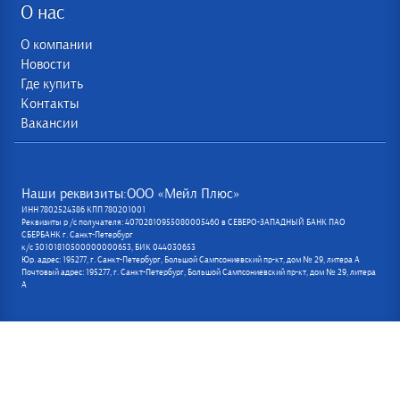
О нас
О компании
Новости
Где купить
Контакты
Вакансии
Наши реквизиты:ООО «Мейл Плюс»
ИНН 7802524386 КПП 780201001
Реквизиты р /с получателя: 40702810955080005460 в СЕВЕРО-ЗАПАДНЫЙ БАНК ПАО
СБЕРБАНК г. Санкт-Петербург
к/с 30101810500000000653, БИК 044030653
Юр. адрес: 195277, г. Санкт-Петербург, Большой Сампсониевский пр-кт, дом № 29, литера А
Почтовый адрес: 195277, г. Санкт-Петербург, Большой Сампсониевский пр-кт, дом № 29, литера
А