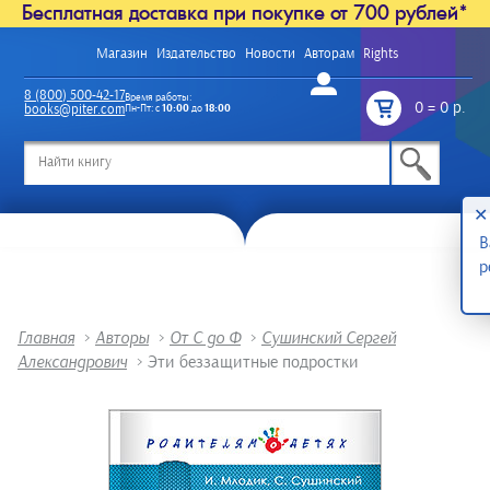
Бесплатная доставка при покупке от 700 рублей*
Магазин
Издательство
Новости
Авторам
Rights
Войти
8 (800) 500-42-17
Время работы:
0
=
0 р.
books@piter.com
Пн-Пт: с
10:00
до
18:00
/
✕
В
р
Главная
>
Авторы
>
От С до Ф
>
Сушинский Сергей
Александрович
>
Эти беззащитные подростки