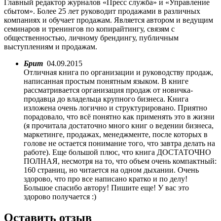
Главный редактор журналов «Пресс служба» и «Управление
сбытом». Более 25 лет руководит продажами в различных
компаниях и обучает продажам. Является автором и ведущим
семинаров и тренингов по копирайтингу, связям с
общественностью, личному брендингу, публичным
выступлениям и продажам.
Брит
04.09.2015
Отличная книга по организации и руководству продаж,
написанная простым понятным языком. В книге
рассматривается организация продаж от новичка-
продавца до владельца крупного бизнеса. Книга
изложена очень логично и структурировано. Приятно
порадовало, что всё понятно как применять это в жизни
(я прочитала достаточно много книг о ведении бизнеса,
маркетинге, продажах, менеджменте, после которых в
голове не остается понимание того, что завтра делать на
работе). Еще большой плюс, что книга ДОСТАТОЧНО
ПОЛНАЯ, несмотря на то, что объем очень компактный:
160 страниц, но читается на одном дыхании. Очень
здорово, что про все написано кратко и по делу!
Большое спасибо автору! Пишите еще! У вас это
здорово получается :)
Оставить отзыв