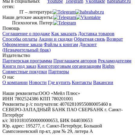
Мы в социальных
сетях:
IT – литература:
Наши детские аккаунты:
Психология. Питер:
Помощь
Соглашение о продаже
Как заказать
Доставка товаров
Способы оплаты
Акции и скидки
Обратная связь
Возврат
Оформление заказа
Файлы к книгам
Дисконт
(Незначительный брак)
Издательство
Партнерская программа
Приглашаем авторов
Рекламодателям
Книги под заказ
Книготорговым организациям
Rights
Совместные покупки
Партнеры
О нас
О компании
Новости
Где купить
Контакты
Вакансии
Наши реквизиты:ООО «Мейл Плюс»
ИНН 7802524386 КПП 780201001
Реквизиты р /с получателя: 40702810955080005460 в
СЕВЕРО-ЗАПАДНЫЙ БАНК ПАО СБЕРБАНК г. Санкт-
Петербург
к/с 30101810500000000653, БИК 044030653
Юр. адрес: 195277, г. Санкт-Петербург, Большой
Сампсониевский пр-кт, дом № 29, литера А