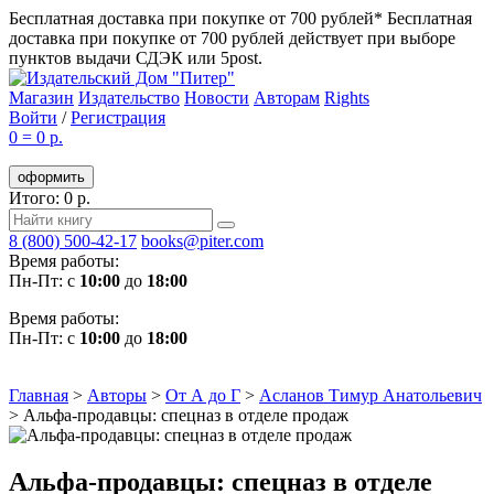
Бесплатная доставка при покупке от 700 рублей*
Бесплатная
доставка при покупке от 700 рублей действует при выборе
пунктов выдачи СДЭК или 5post.
Магазин
Издательство
Новости
Авторам
Rights
Войти
/
Регистрация
0
=
0 р.
оформить
Итого: 0 р.
8 (800) 500-42-17
books@piter.com
Время работы:
Пн-Пт: с
10:00
до
18:00
Время работы:
Пн-Пт: с
10:00
до
18:00
Главная
>
Авторы
>
От А до Г
>
Асланов Тимур Анатольевич
>
Альфа-продавцы: спецназ в отделе продаж
Альфа-продавцы: спецназ в отделе