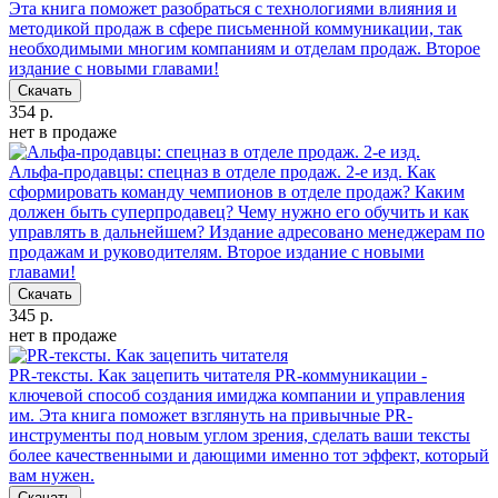
Эта книга поможет разобраться с технологиями влияния и
методикой продаж в сфере письменной коммуникации, так
необходимыми многим компаниям и отделам продаж. Второе
издание с новыми главами!
Скачать
354 р.
нет в продаже
Альфа-продавцы: спецназ в отделе продаж. 2-е изд.
Как
сформировать команду чемпионов в отделе продаж? Каким
должен быть суперпродавец? Чему нужно его обучить и как
управлять в дальнейшем? Издание адресовано менеджерам по
продажам и руководителям. Второе издание с новыми
главами!
Скачать
345 р.
нет в продаже
PR-тексты. Как зацепить читателя
PR-коммуникации -
ключевой способ создания имиджа компании и управления
им. Эта книга поможет взглянуть на привычные PR-
инструменты под новым углом зрения, сделать ваши тексты
более качественными и дающими именно тот эффект, который
вам нужен.
Скачать