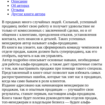
Описание
Об авторах
Отзывы
Другие книги автора
В продажах много случайных людей. Сильный, успешный
продавец любит свою работу и получает удовольствие не
только от комиссионных с заключенной сделки, но и от
общения с клиентами, преодоления отказов, установления
контакта, всех нюансов и деталей. Таких успешных
менеджеров автор называет альфа-продавцами.
Из книги вы узнаете, как сформировать команду чемпионов в
отделе продаж, каким должен быть суперпродавец, как его
отобрать, научить и как им управлять.
Автор подробно описывает основные навыки, необходимые
для работы альфа-продавцов, а также дает практичные советы
о том, как выстраивать продажи при помощи такого спецназа.
Представленный в книге опыт позволит вам избежать самых
распространенных ошибок, которые так злят нас в продавцах,
когда мы сами бываем в роли клиентов.
Издание адресовано как начинающим менеджерам по
продажам, так и опытным продавцам — улучшайте свои
результаты, станьте первым, настоящим альфа-продавцом.
Книга также будет полезна руководителям отделов продаж,
топ-менеджерам и владельцам бизнеса — будьте альфа-