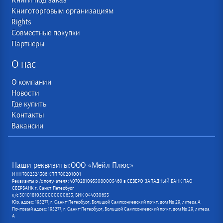
Книги под заказ
Книготорговым организациям
Rights
Совместные покупки
Партнеры
О нас
О компании
Новости
Где купить
Контакты
Вакансии
Наши реквизиты:ООО «Мейл Плюс»
ИНН 7802524386 КПП 780201001
Реквизиты р /с получателя: 40702810955080005460 в СЕВЕРО-ЗАПАДНЫЙ БАНК ПАО
СБЕРБАНК г. Санкт-Петербург
к/с 30101810500000000653, БИК 044030653
Юр. адрес: 195277, г. Санкт-Петербург, Большой Сампсониевский пр-кт, дом № 29, литера А
Почтовый адрес: 195277, г. Санкт-Петербург, Большой Сампсониевский пр-кт, дом № 29, литера
А