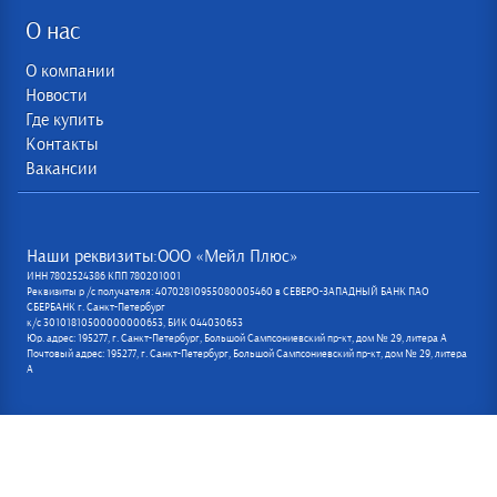
О нас
О компании
Новости
Где купить
Контакты
Вакансии
Наши реквизиты:ООО «Мейл Плюс»
ИНН 7802524386 КПП 780201001
Реквизиты р /с получателя: 40702810955080005460 в СЕВЕРО-ЗАПАДНЫЙ БАНК ПАО
СБЕРБАНК г. Санкт-Петербург
к/с 30101810500000000653, БИК 044030653
Юр. адрес: 195277, г. Санкт-Петербург, Большой Сампсониевский пр-кт, дом № 29, литера А
Почтовый адрес: 195277, г. Санкт-Петербург, Большой Сампсониевский пр-кт, дом № 29, литера
А