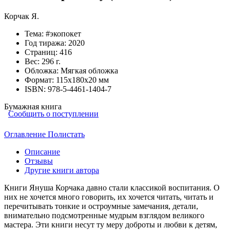
Корчак Я.
Тема:
#экопокет
Год тиража:
2020
Страниц:
416
Вес:
296 г.
Обложка:
Мягкая обложка
Формат:
115х180х20 мм
ISBN:
978-5-4461-1404-7
Бумажная книга
Сообщить о поступлении
Оглавление
Полистать
Описание
Отзывы
Другие книги автора
Книги Януша Корчака давно стали классикой воспитания. О
них не хочется много говорить, их хочется читать, читать и
перечитывать тонкие и остроумные замечания, детали,
внимательно подсмотренные мудрым взглядом великого
мастера. Эти книги несут ту меру доброты и любви к детям,