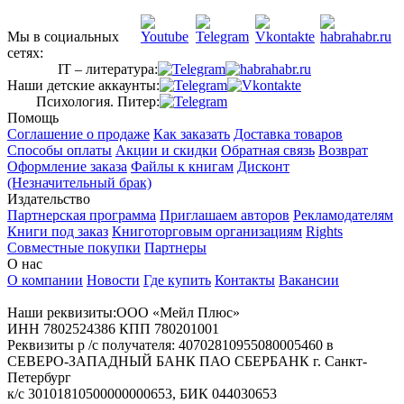
Мы в социальных
сетях:
IT – литература:
Наши детские аккаунты:
Психология. Питер:
Помощь
Соглашение о продаже
Как заказать
Доставка товаров
Способы оплаты
Акции и скидки
Обратная связь
Возврат
Оформление заказа
Файлы к книгам
Дисконт
(Незначительный брак)
Издательство
Партнерская программа
Приглашаем авторов
Рекламодателям
Книги под заказ
Книготорговым организациям
Rights
Совместные покупки
Партнеры
О нас
О компании
Новости
Где купить
Контакты
Вакансии
Наши реквизиты:ООО «Мейл Плюс»
ИНН 7802524386 КПП 780201001
Реквизиты р /с получателя: 40702810955080005460 в
СЕВЕРО-ЗАПАДНЫЙ БАНК ПАО СБЕРБАНК г. Санкт-
Петербург
к/с 30101810500000000653, БИК 044030653