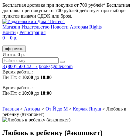
Бесплатная доставка при покупке от 700 рублей*
Бесплатная
доставка при покупке от 700 рублей действует при выборе
пунктов выдачи СДЭК или 5post.
Магазин
Издательство
Новости
Авторам
Rights
Войти
/
Регистрация
0
=
0 р.
оформить
Итого: 0 р.
8 (800) 500-42-17
books@piter.com
Время работы:
Пн-Пт: с
10:00
до
18:00
Время работы:
Пн-Пт: с
10:00
до
18:00
Главная
>
Авторы
>
От Й до М
>
Корчак Януш
>
Любовь к
ребенку (#экопокет)
Любовь к ребенку (#экопокет)