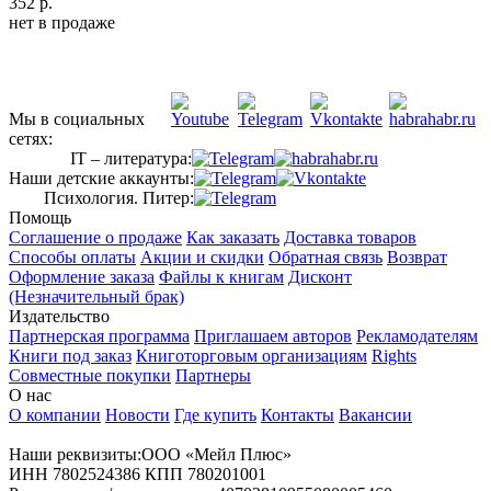
352 р.
нет в продаже
Мы в социальных
сетях:
IT – литература:
Наши детские аккаунты:
Психология. Питер:
Помощь
Соглашение о продаже
Как заказать
Доставка товаров
Способы оплаты
Акции и скидки
Обратная связь
Возврат
Оформление заказа
Файлы к книгам
Дисконт
(Незначительный брак)
Издательство
Партнерская программа
Приглашаем авторов
Рекламодателям
Книги под заказ
Книготорговым организациям
Rights
Совместные покупки
Партнеры
О нас
О компании
Новости
Где купить
Контакты
Вакансии
Наши реквизиты:ООО «Мейл Плюс»
ИНН 7802524386 КПП 780201001