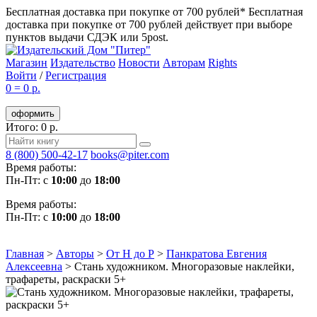
Бесплатная доставка при покупке от 700 рублей*
Бесплатная
доставка при покупке от 700 рублей действует при выборе
пунктов выдачи СДЭК или 5post.
Магазин
Издательство
Новости
Авторам
Rights
Войти
/
Регистрация
0
=
0 р.
оформить
Итого: 0 р.
8 (800) 500-42-17
books@piter.com
Время работы:
Пн-Пт: с
10:00
до
18:00
Время работы:
Пн-Пт: с
10:00
до
18:00
Главная
>
Авторы
>
От Н до Р
>
Панкратова Евгения
Алексеевна
>
Стань художником. Многоразовые наклейки,
трафареты, раскраски 5+