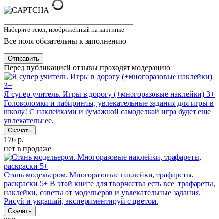
Наберите текст, изображённый на картинке
Все поля обязательны к заполнению
Отправить
Перед публикацией отзывы проходят модерацию
Я супер учитель. Игры в дорогу (+многоразовые наклейки) 3+
Головоломки и лабиринты, увлекательные задания для игры в
школу! С наклейками и бумажной самоделкой игра будет еще
увлекательнее.
Скачать
176 р.
нет в продаже
Стань модельером. Многоразовые наклейки, трафареты,
раскраски 5+
В этой книге для творчества есть все: трафареты,
наклейки, советы от модельеров и увлекательные задания.
Рисуй и украшай, экспериментируй с цветом.
Скачать