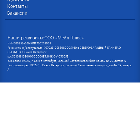
Контакты
Вакансии
Наши реквизиты:ООО «Мейл Плюс»
ИНН 7802524386 КПП 780201001
Реквизиты р /с получателя: 40702810955080005460 в СЕВЕРО-ЗАПАДНЫЙ БАНК ПАО
СБЕРБАНК г. Санкт-Петербург
к/с 30101810500000000653, БИК 044030653
Юр. адрес: 195277, г. Санкт-Петербург, Большой Сампсониевский пр-кт, дом № 29, литера А
Почтовый адрес: 195277, г. Санкт-Петербург, Большой Сампсониевский пр-кт, дом № 29, литера
А