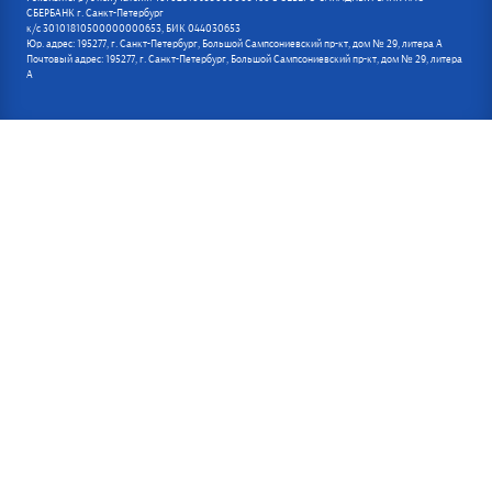
СБЕРБАНК г. Санкт-Петербург
к/с 30101810500000000653, БИК 044030653
Юр. адрес: 195277, г. Санкт-Петербург, Большой Сампсониевский пр-кт, дом № 29, литера А
Почтовый адрес: 195277, г. Санкт-Петербург, Большой Сампсониевский пр-кт, дом № 29, литера
А