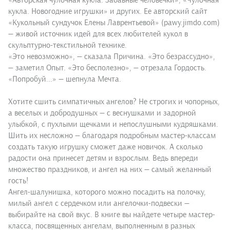
«Авторская чулочная кукла. Забавные человечки», «Чулочная
кукла. Новогодние игрушки» и других. Ее авторский сайт
«Кукольный сундучок Елены Лаврентьевой» (pawy.jimdo.com)
— живой источник идей для всех любителей кукол в
скульптурно-текстильной технике.
«Это невозможно», — сказала Причина. «Это безрассудно»,
— заметил Опыт. «Это бесполезно», — отрезала Гордость.
«Попробуй...» — шепнула Мечта.
Хотите сшить симпатичных ангелов? Не строгих и чопорных,
а веселых и добродушных — с веснушками и задорной
улыбкой, с пухлыми щечками и непослушными кудряшками.
Шить их несложно — благодаря подробным мастер-классам
создать такую игрушку сможет даже новичок. А сколько
радости она принесет детям и взрослым. Ведь впереди
множество праздников, и ангел на них — самый желанный
гость!
Ангел-шалунишка, которого можно посадить на полочку,
милый ангел с сердечком или ангелочки-подвески —
выбирайте на свой вкус. В книге вы найдете четыре мастер-
класса, посвященных ангелам, выполненным в разных