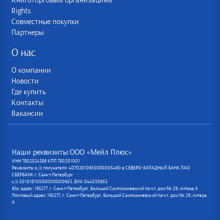
Книготорговым организациям
Rights
Совместные покупки
Партнеры
О нас
О компании
Новости
Где купить
Контакты
Вакансии
Наши реквизиты:ООО «Мейл Плюс»
ИНН 7802524386 КПП 780201001
Реквизиты р /с получателя: 40702810955080005460 в СЕВЕРО-ЗАПАДНЫЙ БАНК ПАО
СБЕРБАНК г. Санкт-Петербург
к/с 30101810500000000653, БИК 044030653
Юр. адрес: 195277, г. Санкт-Петербург, Большой Сампсониевский пр-кт, дом № 29, литера А
Почтовый адрес: 195277, г. Санкт-Петербург, Большой Сампсониевский пр-кт, дом № 29, литера
А