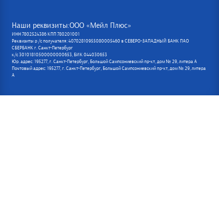
Наши реквизиты:ООО «Мейл Плюс»
ИНН 7802524386 КПП 780201001
Реквизиты р /с получателя: 40702810955080005460 в СЕВЕРО-ЗАПАДНЫЙ БАНК ПАО
СБЕРБАНК г. Санкт-Петербург
к/с 30101810500000000653, БИК 044030653
Юр. адрес: 195277, г. Санкт-Петербург, Большой Сампсониевский пр-кт, дом № 29, литера А
Почтовый адрес: 195277, г. Санкт-Петербург, Большой Сампсониевский пр-кт, дом № 29, литера
А