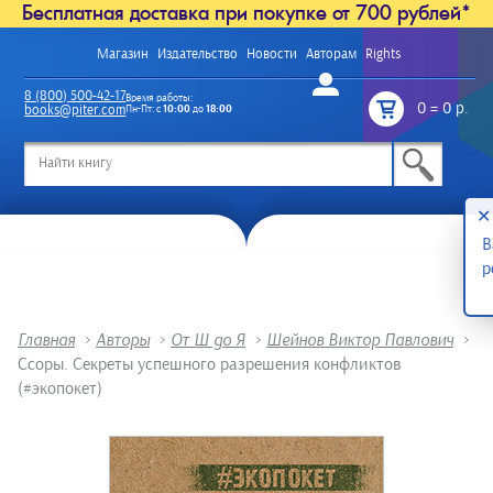
Бесплатная доставка при покупке от 700 рублей*
Магазин
Издательство
Новости
Авторам
Rights
Войти
8 (800) 500-42-17
Время работы:
0
=
0 р.
books@piter.com
Пн-Пт: с
10:00
до
18:00
/
✕
В
р
Главная
>
Авторы
>
От Ш до Я
>
Шейнов Виктор Павлович
>
Ссоры. Секреты успешного разрешения конфликтов
(#экопокет)