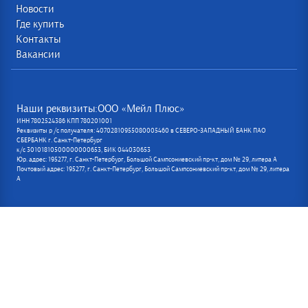
Новости
Где купить
Контакты
Вакансии
Наши реквизиты:ООО «Мейл Плюс»
ИНН 7802524386 КПП 780201001
Реквизиты р /с получателя: 40702810955080005460 в СЕВЕРО-ЗАПАДНЫЙ БАНК ПАО
СБЕРБАНК г. Санкт-Петербург
к/с 30101810500000000653, БИК 044030653
Юр. адрес: 195277, г. Санкт-Петербург, Большой Сампсониевский пр-кт, дом № 29, литера А
Почтовый адрес: 195277, г. Санкт-Петербург, Большой Сампсониевский пр-кт, дом № 29, литера
А