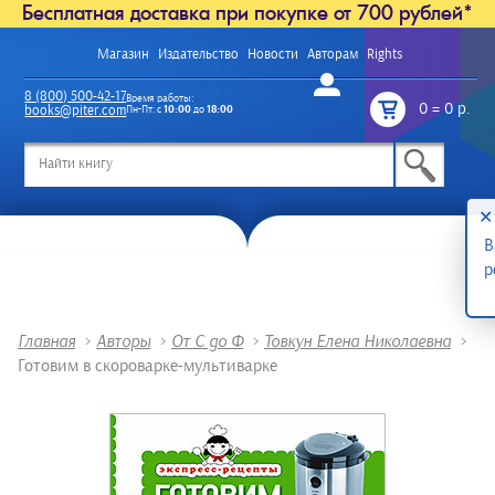
Бесплатная доставка при покупке от 700 рублей*
Магазин
Издательство
Новости
Авторам
Rights
Войти
8 (800) 500-42-17
Время работы:
0
=
0 р.
books@piter.com
Пн-Пт: с
10:00
до
18:00
/
✕
В
р
Главная
>
Авторы
>
От С до Ф
>
Товкун Елена Николаевна
>
Готовим в скороварке-мультиварке