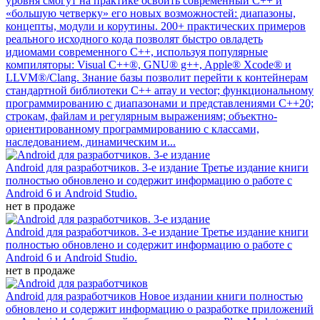
уровня смогут на практике освоить современный С++ и
«большую четверку» его новых возможностей: диапазоны,
концепты, модули и корутины. 200+ практических примеров
реального исходного кода позволят быстро овладеть
идиомами современного С++, используя популярные
компиляторы: Visual C++®, GNU® g++, Apple® Xcode® и
LLVM®/Clang. Знание базы позволит перейти к контейнерам
стандартной библиотеки С++ array и vector; функциональному
программированию с диапазонами и представлениями C++20;
строкам, файлам и регулярным выражениям; объектно-
ориентированному программированию с классами,
наследованием, динамическим и...
Android для разработчиков. 3-е издание
Третье издание книги
полностью обновлено и содержит информацию о работе с
Android 6 и Android Studio.
нет в продаже
Android для разработчиков. 3-е издание
Третье издание книги
полностью обновлено и содержит информацию о работе с
Android 6 и Android Studio.
нет в продаже
Android для разработчиков
Новое издании книги полностью
обновлено и содержит информацию о разработке приложений