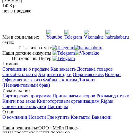
1458 р.
нет в продаже
Мы в социальных
сетях:
IT – литература:
Наши детские аккаунты:
Психология. Питер:
Помощь
Соглашение о продаже
Как заказать
Доставка товаров
Способы оплаты
Акции и скидки
Обратная связь
Возврат
Оформление заказа
Файлы к книгам
Дисконт
(Незначительный брак)
Издательство
Партнерская программа
Приглашаем авторов
Рекламодателям
Книги под заказ
Книготорговым организациям
Rights
Совместные покупки
Партнеры
О нас
О компании
Новости
Где купить
Контакты
Вакансии
Наши реквизиты:ООО «Мейл Плюс»