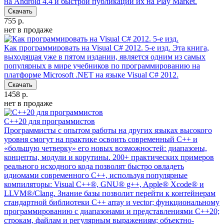
на Android 4.4 и быстрой публикации их на Play Market.
Скачать
755 р.
нет в продаже
Как программировать на Visual C# 2012. 5-е изд.
Эта книга,
выходящая уже в пятом издании, является одним из самых
популярных в мире учебников по программированию на
платформе Microsoft .NET на языке Visual C# 2012.
Скачать
1458 р.
нет в продаже
C++20 для программистов
Программисты с опытом работы на других языках высокого
уровня смогут на практике освоить современный С++ и
«большую четверку» его новых возможностей: диапазоны,
концепты, модули и корутины. 200+ практических примеров
реального исходного кода позволят быстро овладеть
идиомами современного С++, используя популярные
компиляторы: Visual C++®, GNU® g++, Apple® Xcode® и
LLVM®/Clang. Знание базы позволит перейти к контейнерам
стандартной библиотеки С++ array и vector; функциональному
программированию с диапазонами и представлениями C++20;
строкам, файлам и регулярным выражениям; объектно-