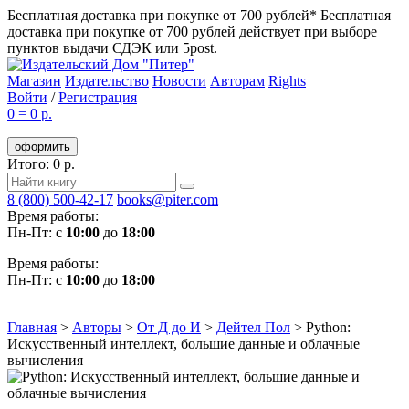
Бесплатная доставка при покупке от 700 рублей*
Бесплатная
доставка при покупке от 700 рублей действует при выборе
пунктов выдачи СДЭК или 5post.
Магазин
Издательство
Новости
Авторам
Rights
Войти
/
Регистрация
0
=
0 р.
оформить
Итого: 0 р.
8 (800) 500-42-17
books@piter.com
Время работы:
Пн-Пт: с
10:00
до
18:00
Время работы:
Пн-Пт: с
10:00
до
18:00
Главная
>
Авторы
>
От Д до И
>
Дейтел Пол
>
Python:
Искусственный интеллект, большие данные и облачные
вычисления