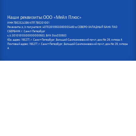
Наши реквизиты:ООО «Мейл Плюс»
ИНН 7802524386 КПП 780201001
Реквизиты р /с получателя: 40702810955080005460 в СЕВЕРО-ЗАПАДНЫЙ БАНК ПАО
СБЕРБАНК г. Санкт-Петербург
к/с 30101810500000000653, БИК 044030653
Юр. адрес: 195277, г. Санкт-Петербург, Большой Сампсониевский пр-кт, дом № 29, литера А
Почтовый адрес: 195277, г. Санкт-Петербург, Большой Сампсониевский пр-кт, дом № 29, литера
А