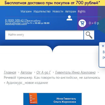
Бесплатная доставка при покупке от 700 рублей*
Магазин
Издательство
Новости
Авторам
Rights
Войти
8 (800) 500-42-17
Время работы:
0
=
0 р.
books@piter.com
Пн-Пт: с
10:00
до
18:00
/
✕
В
р
Главная
>
Авторы
>
От А до Г
>
Гивенталь Инна Ариловна
>
Речевой тренажер. Как говорить по-английски, не запинаясь
+ Аудиокурс_новое издание