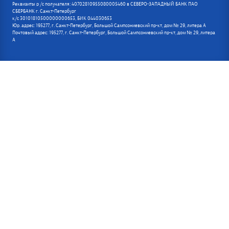
Реквизиты р /с получателя: 40702810955080005460 в СЕВЕРО-ЗАПАДНЫЙ БАНК ПАО
СБЕРБАНК г. Санкт-Петербург
к/с 30101810500000000653, БИК 044030653
Юр. адрес: 195277, г. Санкт-Петербург, Большой Сампсониевский пр-кт, дом № 29, литера А
Почтовый адрес: 195277, г. Санкт-Петербург, Большой Сампсониевский пр-кт, дом № 29, литера
А