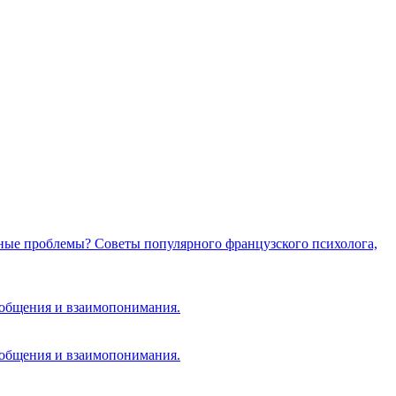
чные проблемы? Советы популярного французского психолога,
 общения и взаимопонимания.
 общения и взаимопонимания.