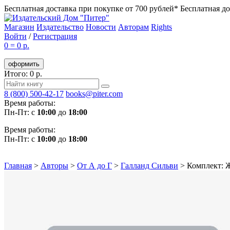
Бесплатная доставка при покупке от 700 рублей*
Бесплатная до
Магазин
Издательство
Новости
Авторам
Rights
Войти
/
Регистрация
0
=
0 р.
оформить
Итого: 0 р.
8 (800) 500-42-17
books@piter.com
Время работы:
Пн-Пт: с
10:00
до
18:00
Время работы:
Пн-Пт: с
10:00
до
18:00
Главная
>
Авторы
>
От А до Г
>
Галланд Сильви
>
Комплект: Ж