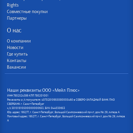
Rights
Совместные покупки
Партнеры
О нас
О компании
Новости
Где купить
Контакты
Вакансии
Наши реквизиты:ООО «Мейл Плюс»
ИНН 7802524386 КПП 780201001
Реквизиты р /с получателя: 40702810955080005460 в СЕВЕРО-ЗАПАДНЫЙ БАНК ПАО
СБЕРБАНК г. Санкт-Петербург
к/с 30101810500000000653, БИК 044030653
Юр. адрес: 195277, г. Санкт-Петербург, Большой Сампсониевский пр-кт, дом № 29, литера А
Почтовый адрес: 195277, г. Санкт-Петербург, Большой Сампсониевский пр-кт, дом № 29, литера
А