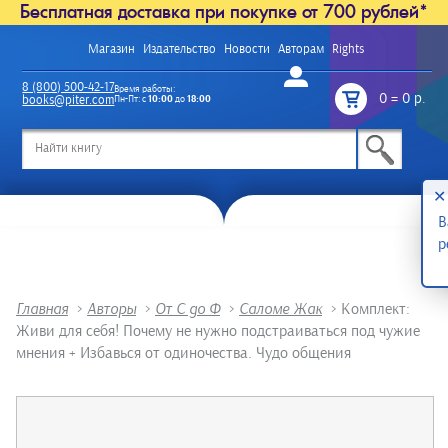
Бесплатная доставка при покупке от 700 рублей*
Магазин
Издательство
Новости
Авторам
Rights
Войти
8 (800) 500-42-17
Время работы:
0
=
0 р.
books@piter.com
Пн-Пт: с
10:00
до
18:00
/
✕
В
р
Главная
>
Авторы
>
От С до Ф
>
Саломе Жак
>
Комплект:
Живи для себя! Почему не нужно подстраиваться под чужие
мнения + Избавься от одиночества. Чудо общения