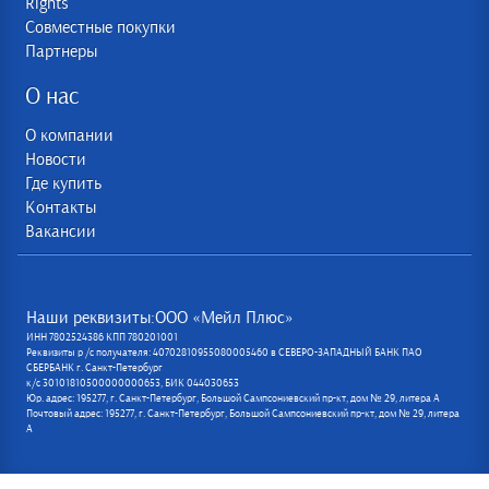
Rights
Совместные покупки
Партнеры
О нас
О компании
Новости
Где купить
Контакты
Вакансии
Наши реквизиты:ООО «Мейл Плюс»
ИНН 7802524386 КПП 780201001
Реквизиты р /с получателя: 40702810955080005460 в СЕВЕРО-ЗАПАДНЫЙ БАНК ПАО
СБЕРБАНК г. Санкт-Петербург
к/с 30101810500000000653, БИК 044030653
Юр. адрес: 195277, г. Санкт-Петербург, Большой Сампсониевский пр-кт, дом № 29, литера А
Почтовый адрес: 195277, г. Санкт-Петербург, Большой Сампсониевский пр-кт, дом № 29, литера
А