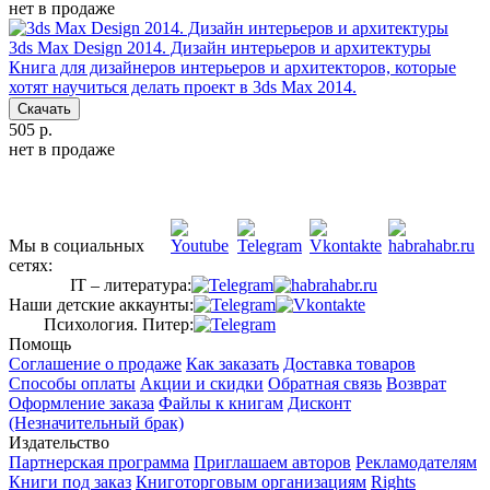
нет в продаже
3ds Max Design 2014. Дизайн интерьеров и архитектуры
Книга для дизайнеров интерьеров и архитекторов, которые
хотят научиться делать проект в 3ds Max 2014.
Скачать
505 р.
нет в продаже
Мы в социальных
сетях:
IT – литература:
Наши детские аккаунты:
Психология. Питер:
Помощь
Соглашение о продаже
Как заказать
Доставка товаров
Способы оплаты
Акции и скидки
Обратная связь
Возврат
Оформление заказа
Файлы к книгам
Дисконт
(Незначительный брак)
Издательство
Партнерская программа
Приглашаем авторов
Рекламодателям
Книги под заказ
Книготорговым организациям
Rights