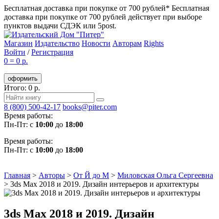
Бесплатная доставка при покупке от 700 рублей*
Бесплатная
доставка при покупке от 700 рублей действует при выборе
пунктов выдачи СДЭК или 5post.
Магазин
Издательство
Новости
Авторам
Rights
Войти
/
Регистрация
0
=
0 р.
оформить
Итого: 0 р.
8 (800) 500-42-17
books@piter.com
Время работы:
Пн-Пт: с
10:00
до
18:00
Время работы:
Пн-Пт: с
10:00
до
18:00
Главная
>
Авторы
>
От Й до М
>
Миловская Ольга Сергеевна
>
3ds Max 2018 и 2019. Дизайн интерьеров и архитектуры
3ds Max 2018 и 2019. Дизайн