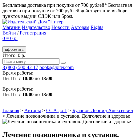
Бесплатная доставка при покупке от 700 рублей*
Бесплатная
доставка при покупке от 700 рублей действует при выборе
пунктов выдачи СДЭК или 5post.
Магазин
Издательство
Новости
Авторам
Rights
Войти
/
Регистрация
0
=
0 р.
оформить
Итого: 0 р.
8 (800) 500-42-17
books@piter.com
Время работы:
Пн-Пт: с
10:00
до
18:00
Время работы:
Пн-Пт: с
10:00
до
18:00
Главная
>
Авторы
>
От А до Г
>
Буланов Леонид Алексеевич
>
Лечение позвоночника и суставов. Долголетие и здоровье
Лечение позвоночника и суставов.