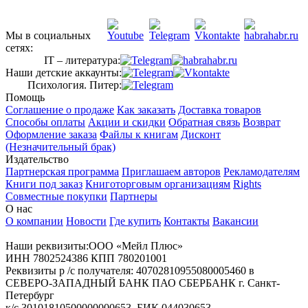
Мы в социальных
сетях:
IT – литература:
Наши детские аккаунты:
Психология. Питер:
Помощь
Соглашение о продаже
Как заказать
Доставка товаров
Способы оплаты
Акции и скидки
Обратная связь
Возврат
Оформление заказа
Файлы к книгам
Дисконт
(Незначительный брак)
Издательство
Партнерская программа
Приглашаем авторов
Рекламодателям
Книги под заказ
Книготорговым организациям
Rights
Совместные покупки
Партнеры
О нас
О компании
Новости
Где купить
Контакты
Вакансии
Наши реквизиты:ООО «Мейл Плюс»
ИНН 7802524386 КПП 780201001
Реквизиты р /с получателя: 40702810955080005460 в
СЕВЕРО-ЗАПАДНЫЙ БАНК ПАО СБЕРБАНК г. Санкт-
Петербург
к/с 30101810500000000653, БИК 044030653