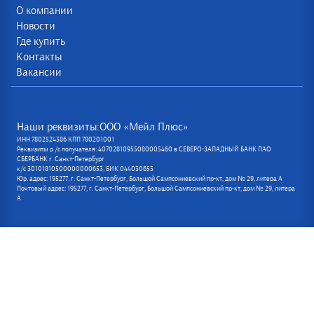
О компании
Новости
Где купить
Контакты
Вакансии
Наши реквизиты:ООО «Мейл Плюс»
ИНН 7802524386 КПП 780201001
Реквизиты р /с получателя: 40702810955080005460 в СЕВЕРО-ЗАПАДНЫЙ БАНК ПАО
СБЕРБАНК г. Санкт-Петербург
к/с 30101810500000000653, БИК 044030653
Юр. адрес: 195277, г. Санкт-Петербург, Большой Сампсониевский пр-кт, дом № 29, литера А
Почтовый адрес: 195277, г. Санкт-Петербург, Большой Сампсониевский пр-кт, дом № 29, литера
А