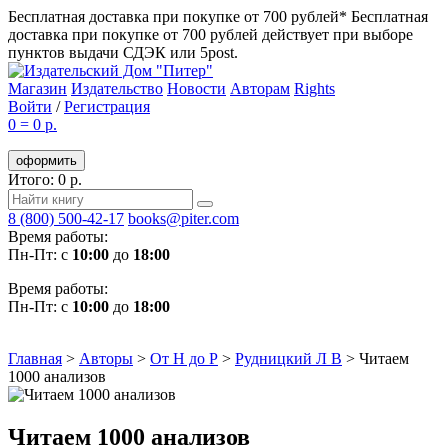
Бесплатная доставка при покупке от 700 рублей*
Бесплатная
доставка при покупке от 700 рублей действует при выборе
пунктов выдачи СДЭК или 5post.
Магазин
Издательство
Новости
Авторам
Rights
Войти
/
Регистрация
0
=
0 р.
оформить
Итого: 0 р.
8 (800) 500-42-17
books@piter.com
Время работы:
Пн-Пт: с
10:00
до
18:00
Время работы:
Пн-Пт: с
10:00
до
18:00
Главная
>
Авторы
>
От Н до Р
>
Рудницкий Л В
>
Читаем
1000 анализов
Читаем 1000 анализов