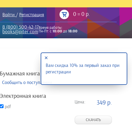
0
=
0 р.
Войти
/
Регистрация
8 (800) 500-42-17
Время работы:
books@piter.com
Пн-Пт: с
10:00
до
18:00
✕
Вам скидка 10% за первый заказ при
регистрации
Бумажная книга
Сообщить о поступлении
Электронная книга
Цена:
349 р.
pdf
СКАЧАТЬ