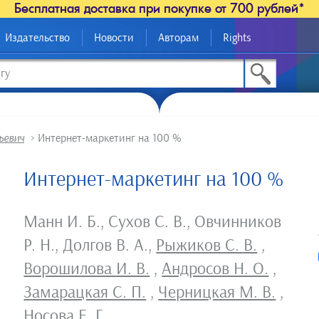
Бесплатная доставка при покупке от 700 рублей*
Издательство
Новости
Авторам
Rights
ьевич
>
Интернет-маркетинг на 100 %
Интернет-маркетинг на 100 %
Манн И. Б.
,
Сухов С. В.
,
Овчинников
Р. Н.
,
Долгов В. А.
,
Рыжиков С. В.
,
Ворошилова И. В.
,
Андросов Н. О.
,
Замарацкая С. П.
,
Черницкая М. В.
,
Носова Е. Г.