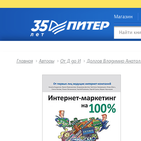
Магазин
Главная
>
Авторы
>
От Д до И
>
Долгов Владимир Анатол