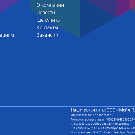
а
О компании
Новости
Где купить
Контакты
зациям
Вакансии
Наши реквизиты:ООО «Мейл П
ИНН 7802524386 КПП 780201001
Реквизиты р /с получателя: 40702810955080005
к/с 30101810500000000653, БИК 044030653
Юр. адрес: 195277, г. Санкт-Петербург, Большой С
Почтовый адрес: 195277, г. Санкт-Петербург, Боль