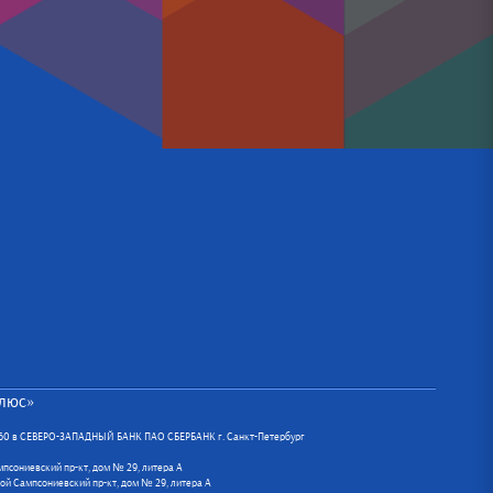
люс»
460 в СЕВЕРО-ЗАПАДНЫЙ БАНК ПАО СБЕРБАНК г. Санкт-Петербург
ампсониевский пр-кт, дом № 29, литера А
шой Сампсониевский пр-кт, дом № 29, литера А