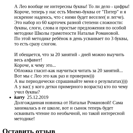
А Лео вообще не интересны буквы! То ли дело - цифры!
Короче, теперь у нас есть Мнемо-буквы от "Питер" и я
искренне надеюсь, что с ними будет веселее( и легче).
Это набор из 60 карточек разной степени сложности:
буквы, слоги, слова и простые предложения по особой
методике Школы грамотности Натальи Романовой.
По этой методике ребёнок в день усваивает по 3 буквы,
то есть сразу слогом.
И обещается, что за 20 занятий - дней можно выучить
весь алфавит!
Короче, к чему это...
Обложка гласит-как научиться читать за 20 занятий...
Вот мы с Лео это как раз и проверим)))
А вы периодически спрашивайте меня о результатах))))
А у вас( у кого детки примерного возраста) кто по чему
учил буквы?
karry
25.12.2019
Долгожданная новинка от Натальи Романовой! Сама
занималась в ее школе, вот и сынок теперь будет
осваивать чтение по необычной, но такой интересной
методике!
Оставить отзыв