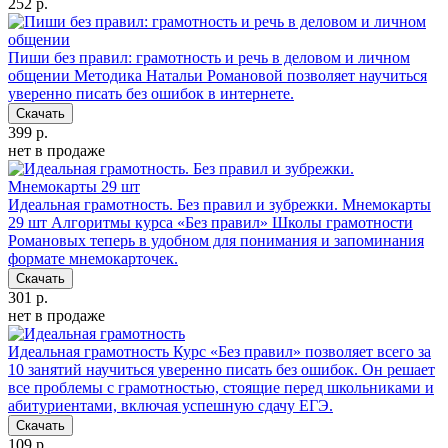
252 р.
Пиши без правил: грамотность и речь в деловом и личном
общении
Методика Натальи Романовой позволяет научиться
уверенно писать без ошибок в интернете.
Скачать
399 р.
нет в продаже
Идеальная грамотность. Без правил и зубрежки. Мнемокарты
29 шт
Алгоритмы курса «Без правил» Школы грамотности
Романовых теперь в удобном для понимания и запоминания
формате мнемокарточек.
Скачать
301 р.
нет в продаже
Идеальная грамотность
Курс «Без правил» позволяет всего за
10 занятий научиться уверенно писать без ошибок. Он решает
все проблемы с грамотностью, стоящие перед школьниками и
абитуриентами, включая успешную сдачу ЕГЭ.
Скачать
109 р.