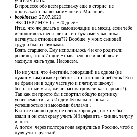
учится читать.
В процессе обо всем расскажу ещё в сторис, не
пропускайте наши занимашки с Миланой.
bookinessa
27.07.2020
ЭКСПЕРИМЕНТ в «20 дней»
Итак, что же делать в самоизоляции на месяц, если тебе
исполнилось шесть лет и.. и с буквами у вас пока
натянутые отношения??? Вообще, у моих сыновей
трудно было с буквами.
Взять старшего. Ему исполнилось 4 и его родители
решили, что в Индии «трава зеленее и вообще» и
махнули жить туда. Насовсем.
Но не учли, что 4-летний, говорящий на одном (не
нужном там) языке ребёнок - это отсталый ребёнок! Его
не брали ни в одну частную и платную школу(
бесплатные мы даже не рассматривали как вариант!).
Так как он просто бы испортил общую картинку
успеваемости.. а в Индии буквально гонка за
успешностью и высокими баллами..
В итоге нашли одну, не очень хорошую, но хотя бы
взяли и он стал сразу учить 3!!!алфавита - хинди, телугу
и англ.
А потом, через полтора года вернулись в Россию, чтоб с
нуля учить русский.