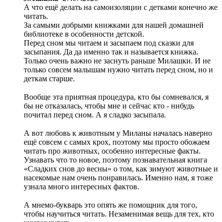
А что ещё делать на самоизоляции с детками конечно же
читать.
За самыми добрыми книжками для нашей домашней
библиотеке в особенности детской.
Перед сном мы читаем и засыпаем под сказки для
засыпания. Да да именно так и называется книжка.
Только очень важно не заснуть раньше Милашки. И не
только совсем малышам нужно читать перед сном, но и
деткам старше.
⠀
Вообще эта приятная процедура, кто бы сомневался, я
бы не отказалась, чтобы мне и сейчас кто - нибудь
почитал перед сном. А я сладко засыпала.
⠀
А вот любовь к животным у Миланы началась наверно
ещё совсем с самых крох, поэтому мы просто обожаем
читать про животных, особенно интересные факты.
Узнавать что то новое, поэтому познавательная книга
«Сладких снов до весны» о том, как зимуют животные и
насекомые нам очень понравилась. Именно нам, я тоже
узнала много интересных фактов.
⠀
А мнемо-букварь это опять же помощник для того,
чтобы научиться читать. Незаменимая вещь для тех, кто