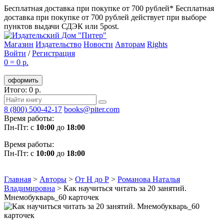
Бесплатная доставка при покупке от 700 рублей*
Бесплатная
доставка при покупке от 700 рублей действует при выборе
пунктов выдачи СДЭК или 5post.
Магазин
Издательство
Новости
Авторам
Rights
Войти
/
Регистрация
0
=
0 р.
оформить
Итого: 0 р.
8 (800) 500-42-17
books@piter.com
Время работы:
Пн-Пт: с
10:00
до
18:00
Время работы:
Пн-Пт: с
10:00
до
18:00
Главная
>
Авторы
>
От Н до Р
>
Романова Наталья
Владимировна
>
Как научиться читать за 20 занятий.
Мнемобукварь_60 карточек