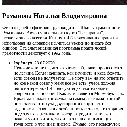
Романова Наталья Владимировна
Филолог, нейрофизиолог, руководитель Школы грамотности
Романовых. Автор уникального курса "Без правил",
позволяющего всего за 10 занятий без заучивания правил и
использования словарей научиться уверенно писать без
ошибок. Эта альтернативная программа практической
грамотности действует с 1992 года.
kapitunya
28.07.2020
Невозможно не научиться читать! Однако, процесс этот
не лёгкий. Когда начинать, как начинать и куда бежать,
если совсем не получается? Не могу вам на это ответить,
но кое-какой совет у меня всё же есть: учёба должна
быть интересной! Я голосую за увлекательные и
современные пособия! Каким и является Мнемобукварь.
Яркая маленькая книжечка на самом деле даже книгой
не является: это куча двусторонних карточек с
заданиями. Главная их особенность - это то, что задания
подходят как детишкам, которых родители только
начали учить читать, так и школьникам, имеющих
трудности в чтении и письме. Думаю, это промежуток