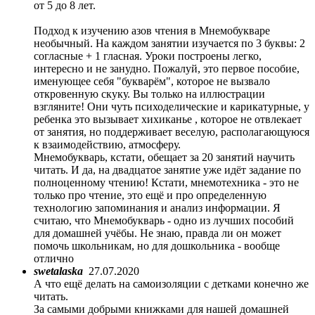
от 5 до 8 лет.
Подход к изучению азов чтения в Мнемобукваре
необычный. На каждом занятии изучается по 3 буквы: 2
согласные + 1 гласная. Уроки построены легко,
интересно и не занудно. Пожалуй, это первое пособие,
именующее себя "букварём", которое не вызвало
откровенную скуку. Вы только на иллюстрации
взгляните! Они чуть психоделические и карикатурные, у
ребенка это вызывает хихиканье , которое не отвлекает
от занятия, но поддерживает веселую, располагающуюся
к взаимодействию, атмосферу.
Мнемобукварь, кстати, обещает за 20 занятий научить
читать. И да, на двадцатое занятие уже идёт задание по
полноценному чтению! Кстати, мнемотехника - это не
только про чтение, это ещё и про определенную
технологию запоминания и анализ информации. Я
считаю, что Мнемобукварь - одно из лучших пособий
для домашней учёбы. Не знаю, правда ли он может
помочь школьникам, но для дошкольника - вообще
отлично
swetalaska
27.07.2020
А что ещё делать на самоизоляции с детками конечно же
читать.
За самыми добрыми книжками для нашей домашней