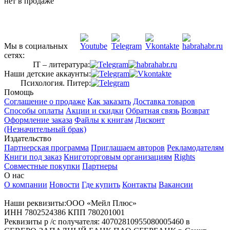
нет в продаже
Мы в социальных
сетях:
IT – литература:
Наши детские аккаунты:
Психология. Питер:
Помощь
Соглашение о продаже
Как заказать
Доставка товаров
Способы оплаты
Акции и скидки
Обратная связь
Возврат
Оформление заказа
Файлы к книгам
Дисконт
(Незначительный брак)
Издательство
Партнерская программа
Приглашаем авторов
Рекламодателям
Книги под заказ
Книготорговым организациям
Rights
Совместные покупки
Партнеры
О нас
О компании
Новости
Где купить
Контакты
Вакансии
Наши реквизиты:ООО «Мейл Плюс»
ИНН 7802524386 КПП 780201001
Реквизиты р /с получателя: 40702810955080005460 в