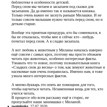
библиотеке в особенности детской.
Перед сном мы читаем и засыпаем под сказки для
засыпания. Да да именно так и называется книжка.
Только очень важно не заснуть раньше Милашки. И не
только совсем малышам нужно читать перед сном, но и
деткам старше.
⠀
Вообще эта приятная процедура, кто бы сомневался, я
бы не отказалась, чтобы мне и сейчас кто - нибудь
почитал перед сном. А я сладко засыпала.
⠀
А вот любовь к животным у Миланы началась наверно
ещё совсем с самых крох, поэтому мы просто обожаем
читать про животных, особенно интересные факты.
Узнавать что то новое, поэтому познавательная книга
«Сладких снов до весны» о том, как зимуют животные и
насекомые нам очень понравилась. Именно нам, я тоже
узнала много интересных фактов.
⠀
А мнемо-букварь это опять же помощник для того,
чтобы научиться читать. Незаменимая вещь для тех, кто
учится читать.
В процессе обо всем расскажу ещё в сторис, не
пропускайте наши занимашки с Миланой.
swetalaska
27.07.2020