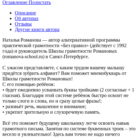
Оглавление
Полистать
Описание
Об авторах
Отзывы
Другие книги автора
Наталья Романова — автор альтернативной программы
практической грамотности «Без правил» (действует с 1992
года) и руководитель Школы грамотности Романовых
(romanova-school.ru) в Санкт-Петербурге.
С ужасом представляете, с каким трудом вашему малышу
придётся зубрить алфавит? Вам поможет мнемобукварь от
Школы грамотности Романовых!
С его помощью ребёнок:
• будет ежедневно усваивать буквы тройками (2 согласные + 1
гласная). Благодаря этой системе ребёнок быстро освоит не
только слоги и слова, но и сразу целые фразы!;
• разовьёт речь, мышление и внимание;
• укрепит зрительную и слухоречевую память.
Всё это поможет будущему школьнику легче освоить навык
грамотного письма. Занятия по системе буквенных троек – это
весело и увлекательно! Здесь вам точно не надо ничего