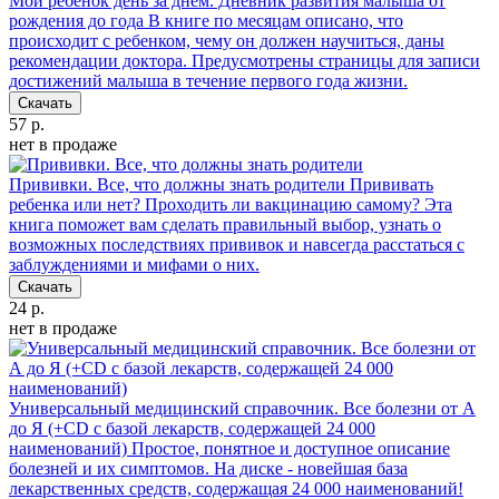
Мой ребенок день за днем. Дневник развития малыша от
рождения до года
В книге по месяцам описано, что
происходит с ребенком, чему он должен научиться, даны
рекомендации доктора. Предусмотрены страницы для записи
достижений малыша в течение первого года жизни.
Скачать
57 р.
нет в продаже
Прививки. Все, что должны знать родители
Прививать
ребенка или нет? Проходить ли вакцинацию самому? Эта
книга поможет вам сделать правильный выбор, узнать о
возможных последствиях прививок и навсегда расстаться с
заблуждениями и мифами о них.
Скачать
24 р.
нет в продаже
Универсальный медицинский справочник. Все болезни от А
до Я (+CD с базой лекарств, содержащей 24 000
наименований)
Простое, понятное и доступное описание
болезней и их симптомов. На диске - новейшая база
лекарственных средств, содержащая 24 000 наименований!