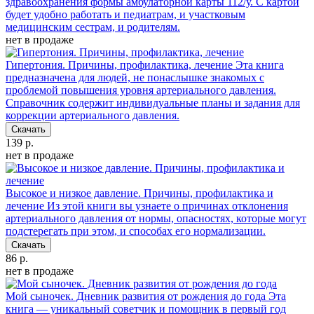
здравоохранения формы амбулаторной карты 112/у. С картой
будет удобно работать и педиатрам, и участковым
медицинским сестрам, и родителям.
нет в продаже
Гипертония. Причины, профилактика, лечение
Эта книга
предназначена для людей, не понаслышке знакомых с
проблемой повышения уровня артериального давления.
Справочник содержит индивидуальные планы и задания для
коррекции артериального давления.
Скачать
139 р.
нет в продаже
Высокое и низкое давление. Причины, профилактика и
лечение
Из этой книги вы узнаете о причинах отклонения
артериального давления от нормы, опасностях, которые могут
подстерегать при этом, и способах его нормализации.
Скачать
86 р.
нет в продаже
Мой сыночек. Дневник развития от рождения до года
Эта
книга — уникальный советчик и помощник в первый год