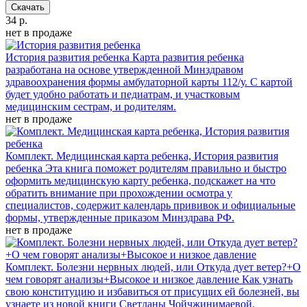
Скачать
34 р.
нет в продаже
История развития ребенка
Карта развития ребенка
разработана на основе утвержденной Минздравом
здравоохранения формы амбулаторной карты 112/у. С картой
будет удобно работать и педиатрам, и участковым
медицинским сестрам, и родителям.
нет в продаже
Комплект. Медицинская карта ребенка, История развития
ребенка
Эта книга поможет родителям правильно и быстро
оформить медицинскую карту ребенка, подскажет на что
обратить внимание при прохождении осмотра у
специалистов, содержит календарь прививок и официальные
формы, утвержденные приказом Минздрава РФ.
нет в продаже
Комплект. Болезни нервных людей, или Откуда дует ветер?+О
чем говорят анализы+Высокое и низкое давление
Как узнать
свою конституцию и избавиться от присущих ей болезней, вы
узнаете из новой книги Светланы Чойчжинимаевой.