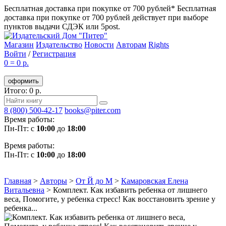
Бесплатная доставка при покупке от 700 рублей*
Бесплатная
доставка при покупке от 700 рублей действует при выборе
пунктов выдачи СДЭК или 5post.
Магазин
Издательство
Новости
Авторам
Rights
Войти
/
Регистрация
0
=
0 р.
оформить
Итого: 0 р.
8 (800) 500-42-17
books@piter.com
Время работы:
Пн-Пт: с
10:00
до
18:00
Время работы:
Пн-Пт: с
10:00
до
18:00
Главная
>
Авторы
>
От Й до М
>
Камаровская Елена
Витальевна
>
Комплект. Как избавить ребенка от лишнего
веса, Помогите, у ребенка стресс! Как восстановить зрение у
ребенка...