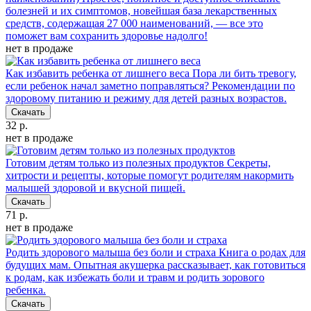
болезней и их симптомов, новейшая база лекарственных
средств, содержащая 27 000 наименований, — все это
поможет вам сохранить здоровье надолго!
нет в продаже
Как избавить ребенка от лишнего веса
Пора ли бить тревогу,
если ребенок начал заметно поправляться? Рекомендации по
здоровому питанию и режиму для детей разных возрастов.
Скачать
32 р.
нет в продаже
Готовим детям только из полезных продуктов
Секреты,
хитрости и рецепты, которые помогут родителям накормить
малышей здоровой и вкусной пищей.
Скачать
71 р.
нет в продаже
Родить здорового малыша без боли и страха
Книга о родах для
будущих мам. Опытная акушерка рассказывает, как готовиться
к родам, как избежать боли и травм и родить зорового
ребенка.
Скачать