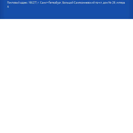
Почтовый адрес: 195277, г. Санкт-Петербург, Большой Сампсониевский пр-кт, дом № 29, литера
А